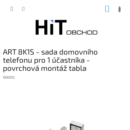
Přejít
NÁKUP
na
obsah
KOŠÍK
ART 8K1S - sada domovního
telefonu pro 1 účastníka -
povrchová montáž tabla
666001