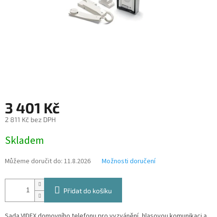
3 401 Kč
2 811 Kč bez DPH
Měrná
Skladem
cena:
Můžeme doručit do:
11.8.2026
Možnosti doručení
Přidat do košíku
Sada VIDEX domovního telefonu pro vyzvánění, hlasovou komunikaci a