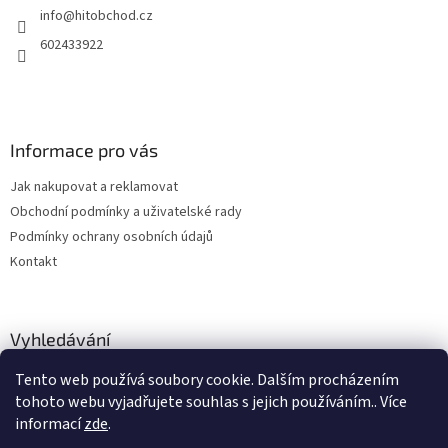
info
@
hitobchod.cz
í
602433922
Informace pro vás
Jak nakupovat a reklamovat
Obchodní podmínky a uživatelské rady
Podmínky ochrany osobních údajů
Kontakt
Vyhledávání
Tento web používá soubory cookie. Dalším procházením
HLEDAT
tohoto webu vyjadřujete souhlas s jejich používáním.. Více
informací
zde
.