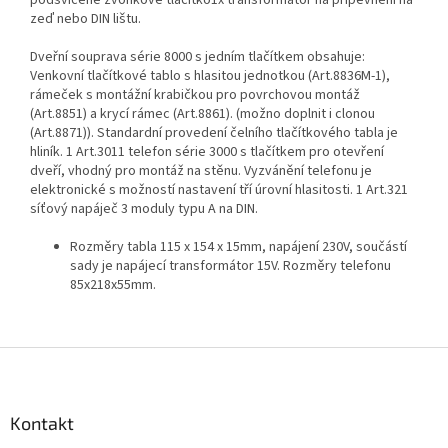
podsvícené zvonkové tlačítko1x transformátor na připevnění na
zeď nebo DIN lištu.
Dveřní souprava série 8000 s jedním tlačítkem obsahuje:
Venkovní tlačítkové tablo s hlasitou jednotkou (Art.8836M-1),
rámeček s montážní krabičkou pro povrchovou montáž
(Art.8851) a krycí rámec (Art.8861). (možno doplnit i clonou
(Art.8871)). Standardní provedení čelního tlačítkového tabla je
hliník. 1 Art.3011 telefon série 3000 s tlačítkem pro otevření
dveří, vhodný pro montáž na stěnu. Vyzvánění telefonu je
elektronické s možností nastavení tří úrovní hlasitosti. 1 Art.321
síťový napáječ 3 moduly typu A na DIN.
Rozměry tabla 115 x 154 x 15mm, napájení 230V, součástí
sady je napájecí transformátor 15V. Rozměry telefonu
85x218x55mm.
Z
á
p
a
Kontakt
t