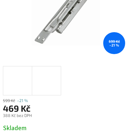
599 Kč
–21 %
599 Kč
–21 %
469 Kč
388 Kč bez DPH
Měrná
Skladem
cena: