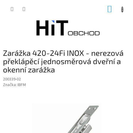
Přejít
NÁKUP
na
obsah
KOŠÍK
Zarážka 420-24Fi INOX - nerezová
překlápěcí jednosměrová dveřní a
okenní zarážka
200339-02
Značka:
IBFM