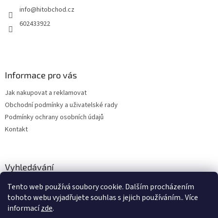
t
info
@
hitobchod.cz
í
602433922
Informace pro vás
Jak nakupovat a reklamovat
Obchodní podmínky a uživatelské rady
Podmínky ochrany osobních údajů
Kontakt
Vyhledávání
Tento web používá soubory cookie. Dalším procházením
HLEDAT
tohoto webu vyjadřujete souhlas s jejich používáním.. Více
informací
zde
.