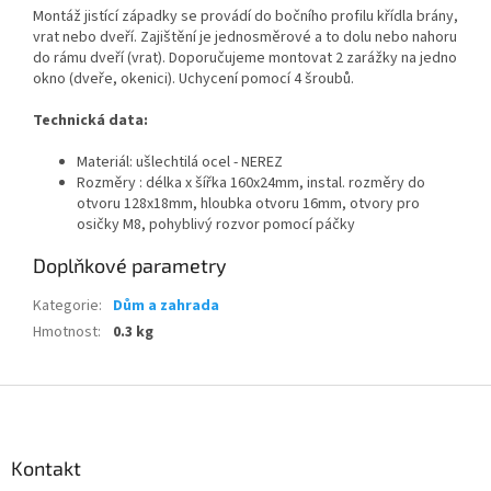
Montáž jistící západky se provádí do bočního profilu křídla brány,
vrat nebo dveří. Zajištění je jednosměrové a to dolu nebo nahoru
do rámu dveří (vrat). Doporučujeme montovat 2 zarážky na jedno
okno (dveře, okenici). Uchycení pomocí 4 šroubů.
Technická data:
Materiál: ušlechtilá ocel - NEREZ
Rozměry : délka x šířka 160x24mm, instal. rozměry do
otvoru 128x18mm, hloubka otvoru 16mm, otvory pro
osičky M8, pohyblivý rozvor pomocí páčky
Doplňkové parametry
Kategorie
:
Dům a zahrada
Hmotnost
:
0.3 kg
Z
á
p
a
Kontakt