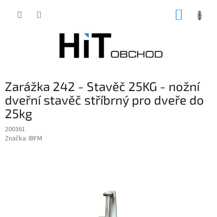
Přejít
NÁKUP
na
obsah
KOŠÍK
Zarážka 242 - Stavěč 25KG - nožní
dveřní stavěč stříbrný pro dveře do
25kg
200361
Značka:
IBFM