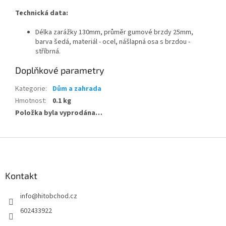
Technická data:
Délka zarážky 130mm, průměr gumové brzdy 25mm,
barva šedá, materiál - ocel, nášlapná osa s brzdou -
stříbrná.
Doplňkové parametry
Kategorie
:
Dům a zahrada
Hmotnost
:
0.1 kg
Položka byla vyprodána…
Z
á
p
a
Kontakt
t
info
@
hitobchod.cz
í
602433922