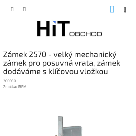
Přejít
NÁKUP
na
obsah
KOŠÍK
Zámek 2570 - velký mechanický
zámek pro posuvná vrata, zámek
dodáváme s klíčovou vložkou
200930
Značka:
IBFM