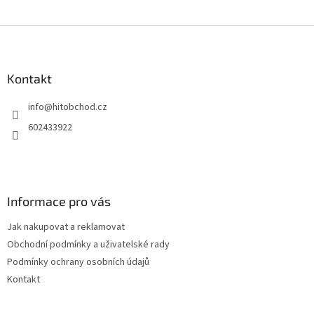
Z
á
p
a
Kontakt
t
info
@
hitobchod.cz
í
602433922
Informace pro vás
Jak nakupovat a reklamovat
Obchodní podmínky a uživatelské rady
Podmínky ochrany osobních údajů
Kontakt