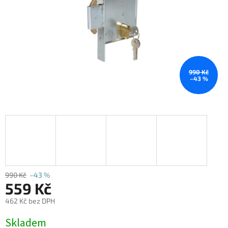
990 Kč
–43 %
990 Kč
–43 %
559 Kč
462 Kč bez DPH
Měrná
Skladem
cena: