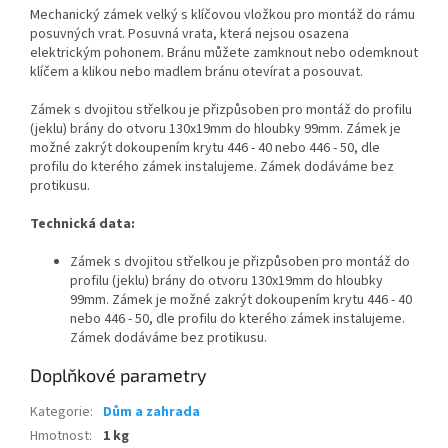
Mechanický zámek velký s klíčovou vložkou pro montáž do rámu
posuvných vrat. Posuvná vrata, která nejsou osazena
elektrickým pohonem. Bránu můžete zamknout nebo odemknout
klíčem a klikou nebo madlem bránu otevírat a posouvat.
Zámek s dvojitou střelkou je přizpůsoben pro montáž do profilu
(jeklu) brány do otvoru 130x19mm do hloubky 99mm. Zámek je
možné zakrýt dokoupením krytu 446 - 40 nebo 446 - 50, dle
profilu do kterého zámek instalujeme. Zámek dodáváme bez
protikusu.
Technická data:
Zámek s dvojitou střelkou je přizpůsoben pro montáž do
profilu (jeklu) brány do otvoru 130x19mm do hloubky
99mm. Zámek je možné zakrýt dokoupením krytu 446 - 40
nebo 446 - 50, dle profilu do kterého zámek instalujeme.
Zámek dodáváme bez protikusu.
Doplňkové parametry
Kategorie
:
Dům a zahrada
Hmotnost
:
1 kg