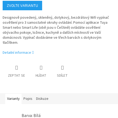
Měrná
ZVOLTE VARIANTU
cena:
Designově povedený, skleněný, dotykový, bezdrátový Wifi vypínač
osvětlení pro 3 samostatné okruhy ovládání. Pomocí aplikace Tuya
Smart nebo Smart Life (obě jsou v Češtině) ovládáte osvětlení
obývacího pokoje, ložnice, kuchyně a dalších místností ve Vaší
domácnosti. Vypínač dodáváme ve třech barvách s dotykovým
tlačítkem.
Detailní informace
ZEPTAT SE
HLÍDAT
SDÍLET
Varianty
Popis
Diskuze
Barva: Bílá