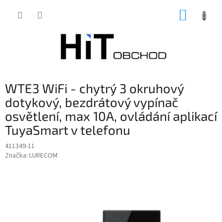
Přejít
NÁKUP
na
obsah
KOŠÍK
WTE3 WiFi - chytrý 3 okruhový
dotykový, bezdrátový vypínač
osvětlení, max 10A, ovládání aplikací
TuyaSmart v telefonu
411349-11
Značka:
LURECOM