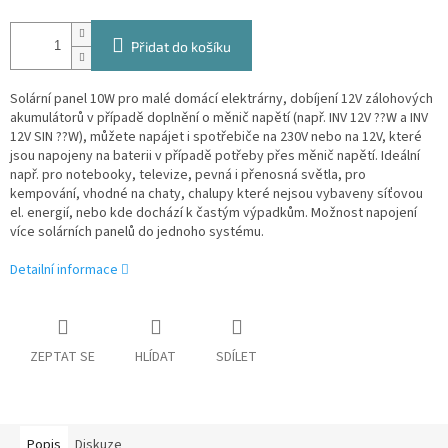
Přidat do košíku
Solární panel 10W pro malé domácí elektrárny, dobíjení 12V zálohových
akumulátorů v případě doplnění o měnič napětí (např. INV 12V ??W a INV
12V SIN ??W), můžete napájet i spotřebiče na 230V nebo na 12V, které
jsou napojeny na baterii v případě potřeby přes měnič napětí. Ideální
např. pro notebooky, televize, pevná i přenosná světla, pro
kempování, vhodné na chaty, chalupy které nejsou vybaveny síťovou
el. energií, nebo kde dochází k častým výpadkům. Možnost napojení
více solárních panelů do jednoho systému.
Detailní informace
ZEPTAT SE
HLÍDAT
SDÍLET
Popis
Diskuze