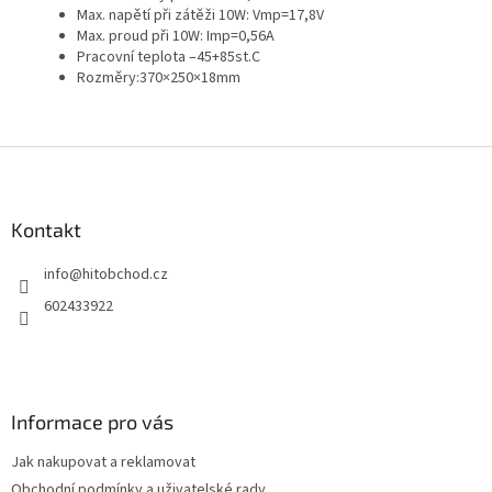
Max. napětí při zátěži 10W: Vmp=17,8V
Max. proud při 10W: Imp=0,56A
Pracovní teplota –45+85st.C
Rozměry:370×250×1­8mm
Z
á
p
a
Kontakt
t
info
@
hitobchod.cz
í
602433922
Informace pro vás
Jak nakupovat a reklamovat
Obchodní podmínky a uživatelské rady