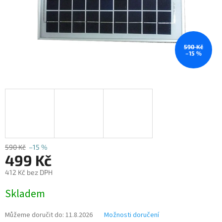
590 Kč
–15 %
590 Kč
–15 %
499 Kč
412 Kč bez DPH
Měrná
Skladem
cena:
Můžeme doručit do:
11.8.2026
Možnosti doručení