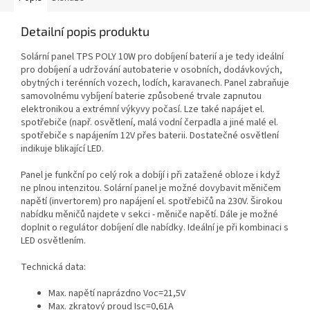
Detailní popis produktu
Solární panel TPS POLY 10W pro dobíjení baterií a je tedy ideální
pro dobíjení a udržování autobaterie v osobních, dodávkových,
obytných i terénních vozech, lodích, karavanech. Panel zabraňuje
samovolnému vybíjení baterie způsobené trvale zapnutou
elektronikou a extrémní výkyvy počasí. Lze také napájet el.
spotřebiče (např. osvětlení, malá vodní čerpadla a jiné malé el.
spotřebiče s napájením 12V přes baterii. Dostatečné osvětlení
indikuje blikající LED.
Panel je funkční po celý rok a dobíjí i při zatažené obloze i když
ne plnou intenzitou. Solární panel je možné dovybavit měničem
napětí (invertorem) pro napájení el. spotřebičů na 230V. Širokou
nabídku měničů najdete v sekci - měniče napětí. Dále je možné
doplnit o regulátor dobíjení dle nabídky. Ideální je při kombinaci s
LED osvětlením.
Technická data:
Max. napětí naprázdno Voc=21,5V
Max. zkratový proud Isc=0,61A