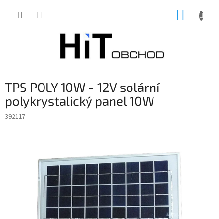
Přejít
NÁKUP
na
obsah
KOŠÍK
TPS POLY 10W - 12V solární
polykrystalický panel 10W
392117