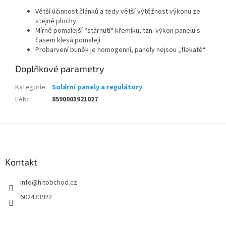
Větší účinnost článků a tedy větší výtěžnost výkonu ze
stejné plochy
Mírně pomalejší “stárnutí“ křemíku, tzn. výkon panelu s
časem klesá pomaleji
Probarvení buněk je homogenní, panely nejsou „flekaté“
Doplňkové parametry
Kategorie
:
Solární panely a regulátory
EAN
:
8590003921027
Z
á
p
a
Kontakt
t
info
@
hitobchod.cz
í
602433922