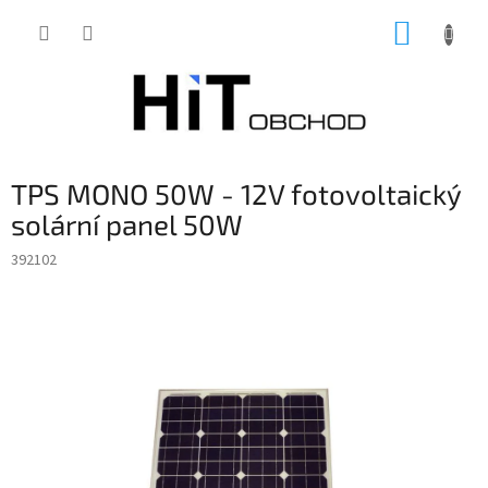
Přejít
NÁKUP
na
obsah
KOŠÍK
TPS MONO 50W - 12V fotovoltaický
solární panel 50W
392102