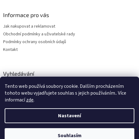
Informace pro vás
Jak nakupovat a reklamovat
Obchodní podmínky a uživatelské rady
Podmínky ochrany osobních údajů
Kontakt
Vyhledávání
Tento web používá soubory cookie. Dalším procházením
HLEDAT
tohoto webu vyjadřujete souhlas s jejich používáním.. Více
informací
zde
.
Nastavení
Vytvořil Shoptet
Souhlasím
Copyright 2026
hitobchod
. Všechna práva vyhrazena.