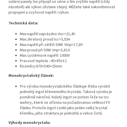
solární panely lze připojit so série a tím zvýšíte napětí (vždy
násobně) ale výkon zůstane stejný. Můžete také nakombinovat
propojení a zvyšovat napětí i výkon.
Technická data:
Max.napětí naprázdno Voc=21,4V
Max.zkratový proud Isc=3,03A
Max.napětí při zátěži 50W: Vmp=17,8V
Max.proud při 50W: Imp=2,81A
Max.systémové napětí: 1000V
Pracovní teplota –45+85st.C
Rozměry:670×540×2­5mm
Monokrystalický článek:
Pro výrobu monokrystalického článkuje třeba vyrobit
jednolitý ingot křemenného krystalu. Taková výroba je
poměrně náročná. Kulatý ingot se potom řeže na tzv.
wafery, které se oříznou na požadovanou velikost FV
článku. Protože ingot vznikl jako jeden velký krystal
křemíku, jeho struktura je jednolitá a velice čistá.
Výhody monokrystalu: