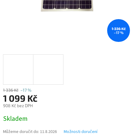
1 336 Kč
–17 %
1 336 Kč
–17 %
1 099 Kč
908 Kč bez DPH
Měrná
Skladem
cena:
Můžeme doručit do:
11.8.2026
Možnosti doručení