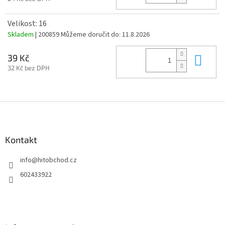
Velikost: 16
Skladem
| 200859
Můžeme doručit do:
11.8.2026
Do 
39 Kč
32 Kč bez DPH
Z
á
p
a
Kontakt
t
info
@
hitobchod.cz
í
602433922