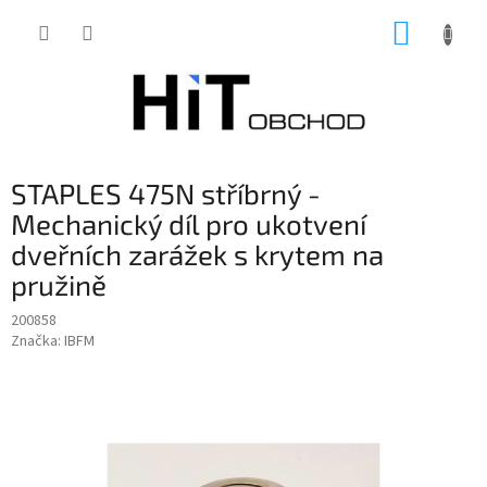
Přejít
NÁKUP
na
obsah
KOŠÍK
STAPLES 475N stříbrný -
Mechanický díl pro ukotvení
dveřních zarážek s krytem na
pružině
200858
Značka:
IBFM