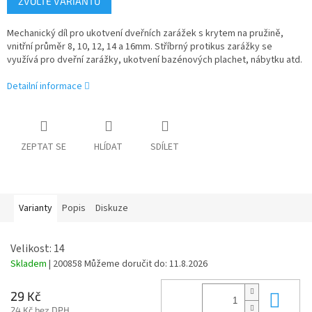
ZVOLTE VARIANTU
cena:
Mechanický díl pro ukotvení dveřních zarážek s krytem na pružině,
vnitřní průměr 8, 10, 12, 14 a 16mm. Stříbrný protikus zarážky se
využívá pro dveřní zarážky, ukotvení bazénových plachet, nábytku atd.
Detailní informace
ZEPTAT SE
HLÍDAT
SDÍLET
Varianty
Popis
Diskuze
Velikost: 14
Skladem
| 200858
Můžeme doručit do:
11.8.2026
Do 
29 Kč
24 Kč bez DPH