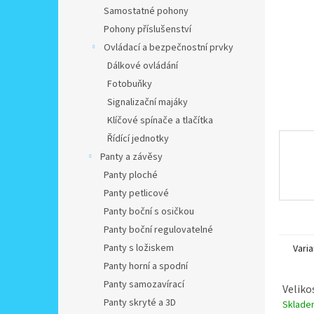
n
Samostatné pohony
e
Pohony příslušenství
l
Ovládací a bezpečnostní prvky
Dálkové ovládání
Fotobuňky
Signalizační majáky
Klíčové spínače a tlačítka
Řídící jednotky
Panty a závěsy
Panty ploché
Panty petlicové
Panty boční s osičkou
Panty boční regulovatelné
Panty s ložiskem
Varia
Panty horní a spodní
Panty samozavírací
Veliko
Panty skryté a 3D
Sklad