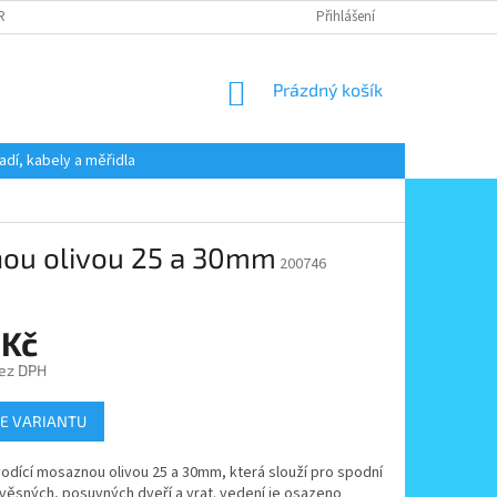
 RADY
PODMÍNKY OCHRANY OSOBNÍCH ÚDAJŮ
Přihlášení
KONTAKT
NÁKUPNÍ
Prázdný košík
KOŠÍK
adí, kabely a měřidla
nou olivou 25 a 30mm
200746
 Kč
ez DPH
E VARIANTU
odící mosaznou olivou 25 a 30mm, která slouží pro spodní
věsných, posuvných dveří a vrat. vedení je osazeno