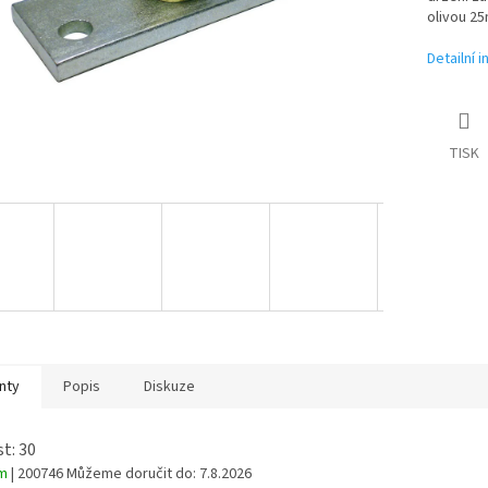
olivou 2
Detailní 
TISK
nty
Popis
Diskuze
st: 30
em
| 200746
Můžeme doručit do:
7.8.2026