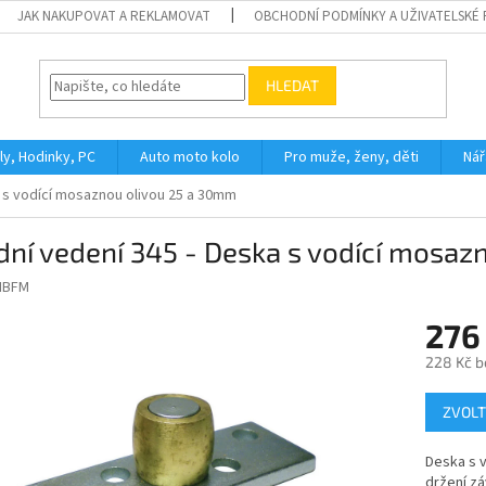
JAK NAKUPOVAT A REKLAMOVAT
OBCHODNÍ PODMÍNKY A UŽIVATELSKÉ
HLEDAT
ly, Hodinky, PC
Auto moto kolo
Pro muže, ženy, děti
Nář
 s vodící mosaznou olivou 25 a 30mm
ní vedení 345 - Deska s vodící mosaz
IBFM
276
228 Kč b
Měrná
ZVOLT
cena:
Deska s v
držení zá