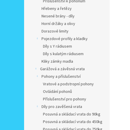
Příslušenství k pohonům
Hřebeny a řetězy
Nesené brány - díly
Horní držáky a olivy
Dorazové limity
Pojezdové profily a kladky
Díly s Y rádiusem
Díly s kulatým rádiusem
Kliky zámky madla
Garážová a závěsná vrata
Pohony a příslušenství
Vratové a podstropní pohony
Ovládání pohonů
Příslušenství pro pohony
Díly pro zavěšená vrata
Posuvná a skládací vrata do 90kg
Posuvná a skládací vrata do 450kg
Posuvná a skládací vrata do 750kg