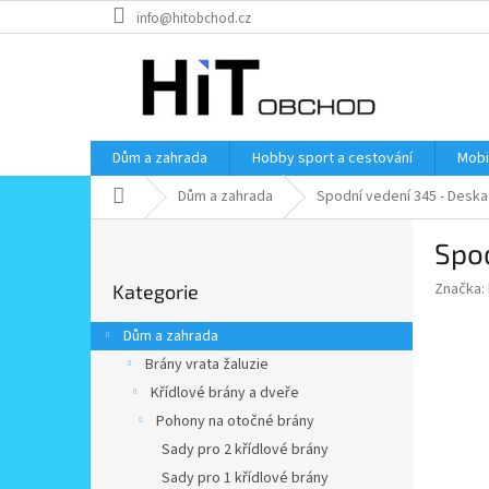
Přejít
info@hitobchod.cz
na
obsah
Dům a zahrada
Hobby sport a cestování
Mobi
Domů
Dům a zahrada
Spodní vedení 345 - Deska
P
Spod
o
Přeskočit
s
Značka:
Kategorie
kategorie
t
r
Dům a zahrada
a
Brány vrata žaluzie
n
Křídlové brány a dveře
n
í
Pohony na otočné brány
p
Sady pro 2 křídlové brány
a
Sady pro 1 křídlové brány