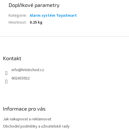
Doplňkové parametry
Kategorie
:
Alarm systém TuyaSmart
Hmotnost
:
0.25 kg
Z
á
p
a
Kontakt
t
info
@
hitobchod.cz
í
602433922
Informace pro vás
Jak nakupovat a reklamovat
Obchodní podmínky a uživatelské rady