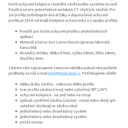
boční uchycení kolejnice chytrého závěsového systému na zeď.
Používá se pro jednořadové instalace CT chytrých závěsů. Pro
1m profilu potřebujete dva držáky a doporučené uchycení
profilu je 15cm od krajů kolejnice (u koncovky a u spojky profilu).
Použití: pro boční uchycení profilu u jednořadových
aplikací
Materiál a barva: kov s povrchovou úpravou lakování,
barva bílá
Rozměry držáku: délka 87mm, výška 50mm, šířka 34mm,
tloušťka 3mm
Zdarma vám vypracujeme cenovou nabídku pokud nám pošlete
podklady na náš e-mail
info@hitobchod.cz
. Potřebujeme vědět:
délku dráhy závěsu - celkovou délku profilu
tvar profilu závěsu (rovný nebo zatočený 90°,135°)
uchycení kolejnice - na zeď nebo na strop
způsob zavěšení závěsu (záclon) - rovný nebo vlnitý (při
zatažení zůstávají na závěsu vlny)
jednořadový nebo dvouřadový systém
jednořadový nebo dvouřadový systém
počet sestav