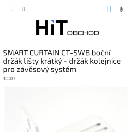
Přejít
NÁKUP
na
obsah
KOŠÍK
SMART CURTAIN CT-SWB boční
držák lišty krátký - držák kolejnice
pro závěsový systém
411387