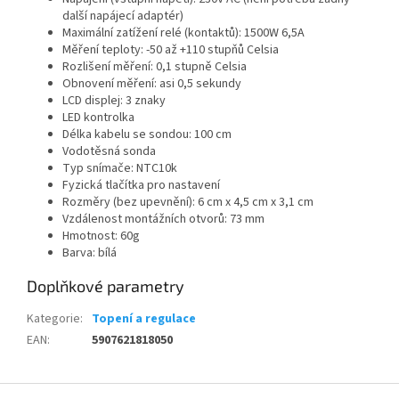
další napájecí adaptér)
Maximální zatížení relé (kontaktů): 1500W 6,5A
Měření teploty: -50 až +110 stupňů Celsia
Rozlišení měření: 0,1 stupně Celsia
Obnovení měření: asi 0,5 sekundy
LCD displej: 3 znaky
LED kontrolka
Délka kabelu se sondou: 100 cm
Vodotěsná sonda
Typ snímače: NTC10k
Fyzická tlačítka pro nastavení
Rozměry (bez upevnění): 6 cm x 4,5 cm x 3,1 cm
Vzdálenost montážních otvorů: 73 mm
Hmotnost: 60g
Barva: bílá
Doplňkové parametry
Kategorie
:
Topení a regulace
EAN
:
5907621818050
Z