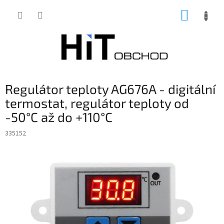
Přejít
NÁKUP
na
obsah
KOŠÍK
Regulátor teploty AG676A - digitální
termostat, regulátor teploty od
-50°C až do +110°C
335152