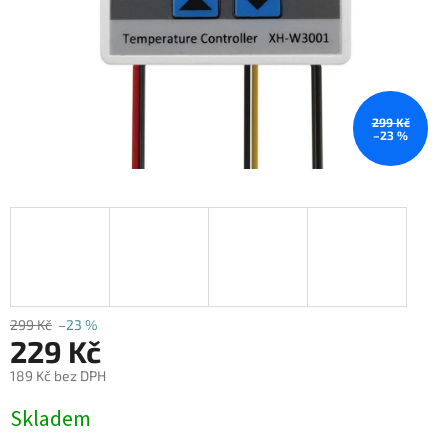
299 Kč
–23 %
299 Kč
–23 %
229 Kč
189 Kč bez DPH
Měrná
Skladem
cena: