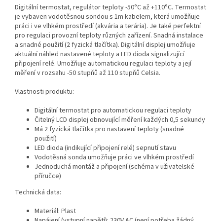
Digitální termostat, regulátor teploty -50°C až +110°C. Termostat
je vybaven vodotěsnou sondou s 1m kabelem, která umožňuje
práci i ve vlhkém prostředí (akvária a terária). Je také perfektní
pro regulaci provozní teploty různých zařízení. Snadná instalace
a snadné použití (2 fyzická tlačítka). Digitální displej umožňuje
aktuální náhled nastavené teploty a LED dioda signalizující
připojení relé. Umožňuje automatickou regulaci teploty a její
měření v rozsahu -50 stupňů až 110 stupňů Celsia.
Vlastnosti produktu:
Digitální termostat pro automatickou regulaci teploty
Čitelný LCD displej obnovující měření každých 0,5 sekundy
Má 2 fyzická tlačítka pro nastavení teploty (snadné
použití)
LED dioda (indikující připojení relé) sepnutí stavu
Vodotěsná sonda umožňuje práci ve vlhkém prostředí
Jednoduchá montáž a připojení (schéma v uživatelské
příručce)
Technická data:
Materiál: Plast
Napájení (vstupní napětí): 230V AC (není potřeba žádný