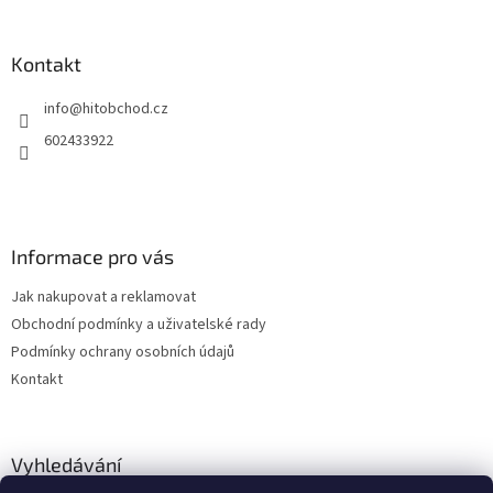
á
p
a
Kontakt
t
info
@
hitobchod.cz
í
602433922
Informace pro vás
Jak nakupovat a reklamovat
Obchodní podmínky a uživatelské rady
Podmínky ochrany osobních údajů
Kontakt
Vyhledávání