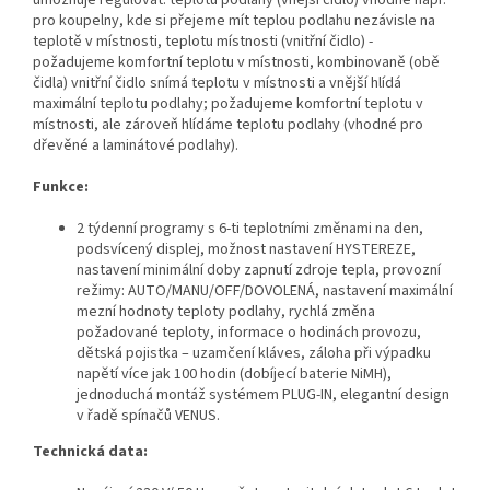
umožňuje regulovat: teplotu podlahy (vnější čidlo) vhodné např.
pro koupelny, kde si přejeme mít teplou podlahu nezávisle na
teplotě v místnosti, teplotu místnosti (vnitřní čidlo) -
požadujeme komfortní teplotu v místnosti, kombinovaně (obě
čidla) vnitřní čidlo snímá teplotu v místnosti a vnější hlídá
maximální teplotu podlahy; požadujeme komfortní teplotu v
místnosti, ale zároveň hlídáme teplotu podlahy (vhodné pro
dřevěné a laminátové podlahy).
Funkce:
2 týdenní programy s 6-ti teplotními změnami na den,
podsvícený displej, možnost nastavení HYSTEREZE,
nastavení minimální doby zapnutí zdroje tepla, provozní
režimy: AUTO/MANU/OFF/DOVOLENÁ, nastavení maximální
mezní hodnoty teploty podlahy, rychlá změna
požadované teploty, informace o hodinách provozu,
dětská pojistka – uzamčení kláves, záloha při výpadku
napětí více jak 100 hodin (dobíjecí baterie NiMH),
jednoduchá montáž systémem PLUG-IN, elegantní design
v řadě spínačů VENUS.
Technická data: