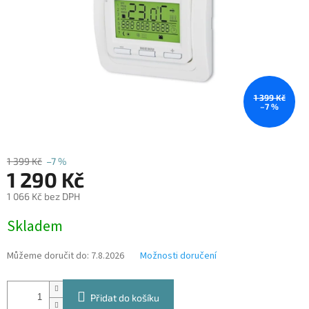
1 399 Kč
–7 %
1 399 Kč
–7 %
1 290 Kč
1 066 Kč bez DPH
Měrná
Skladem
cena:
Můžeme doručit do:
7.8.2026
Možnosti doručení
Přidat do košíku