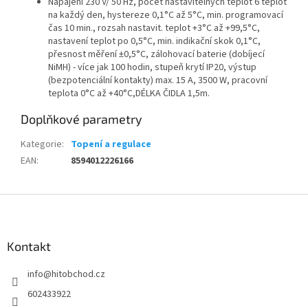
Napájení 230 V/ 50 Hz, počet nastavitelných teplot 6 teplot
na každý den, hystereze 0,1°C až 5°C, min. programovací
čas 10 min., rozsah nastavit. teplot +3°C až +99,5°C,
nastavení teplot po 0,5°C, min. indikační skok 0,1°C,
přesnost měření ±0,5°C, zálohovací baterie (dobíjecí
NiMH) - více jak 100 hodin, stupeň krytí IP20, výstup
(bezpotenciální kontakty) max. 15 A, 3500 W, pracovní
teplota 0°C až +40°C,DÉLKA ČIDLA 1,5m.
Doplňkové parametry
Kategorie
:
Topení a regulace
EAN
:
8594012226166
Z
á
p
a
Kontakt
t
info
@
hitobchod.cz
í
602433922