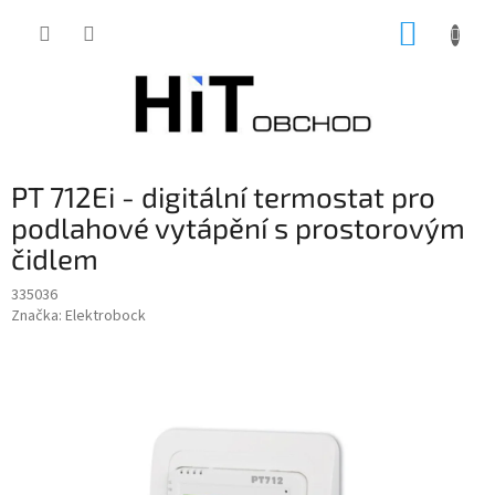
Přejít
NÁKUP
na
obsah
KOŠÍK
PT 712Ei - digitální termostat pro
podlahové vytápění s prostorovým
čidlem
335036
Značka:
Elektrobock