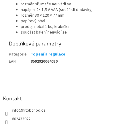
rozměr přijímače neuvádí se
napájení 2× 1,5 V AAA (součástí dodávky)
rozměr 30 × 120 × 77 mm
papírový obal
prodejní obal 1 ks, krabička
součást balení neuvádí se
Doplňkové parametry
Kategorie
:
Topení a regulace
EAN
:
8592920064030
Z
á
p
a
Kontakt
t
info
@
hitobchod.cz
í
602433922