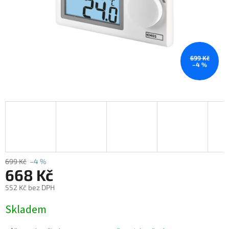
699 Kč
–4 %
699 Kč
–4 %
668 Kč
552 Kč bez DPH
Měrná
Skladem
cena: