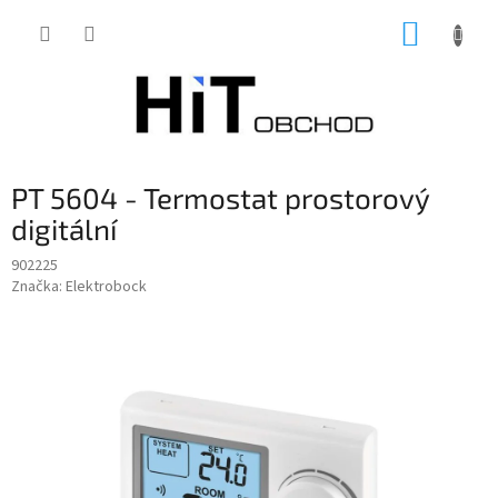
Přejít
NÁKUP
na
obsah
KOŠÍK
PT 5604 - Termostat prostorový
digitální
902225
Značka:
Elektrobock