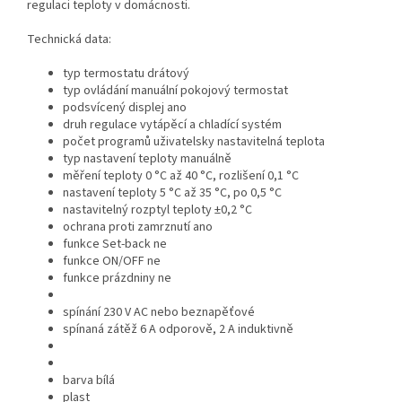
regulaci teploty v domácnosti.
Technická data:
typ termostatu drátový
typ ovládání manuální pokojový termostat
podsvícený displej ano
druh regulace vytápěcí a chladící systém
počet programů uživatelsky nastavitelná teplota
typ nastavení teploty manuálně
měření teploty 0 °C až 40 °C, rozlišení 0,1 °C
nastavení teploty 5 °C až 35 °C, po 0,5 °C
nastavitelný rozptyl teploty ±0,2 °C
ochrana proti zamrznutí ano
funkce Set-back ne
funkce ON/OFF ne
funkce prázdniny ne
spínání 230 V AC nebo beznapěťové
spínaná zátěž 6 A odporově, 2 A induktivně
barva bílá
plast