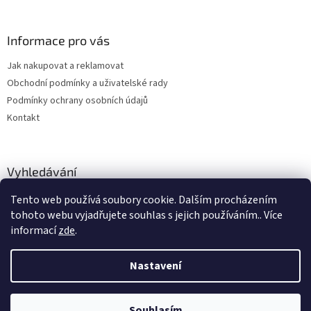
Informace pro vás
Jak nakupovat a reklamovat
Obchodní podmínky a uživatelské rady
Podmínky ochrany osobních údajů
Kontakt
Vyhledávání
Tento web používá soubory cookie. Dalším procházením
HLEDAT
tohoto webu vyjadřujete souhlas s jejich používáním.. Více
informací
zde
.
Nastavení
Vytvořil Shoptet
Souhlasím
Copyright 2026
hitobchod
. Všechna práva vyhrazena.