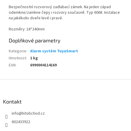
Bezpečnostní rozvorový zadlabací zámek. Na jeden západ
odemkne/zamkne čepy i rozvory současně. Typ 6068. Instalace
na jakékoliv dveře levé i pravé.
Rozměry: 24*240mm
Doplňkové parametry
Kategorie
:
Alarm systém TuyaSmart
Hmotnost
:
1 kg
EAN
:
6990004114169
Z
á
p
a
Kontakt
t
info
@
hitobchod.cz
í
602433922