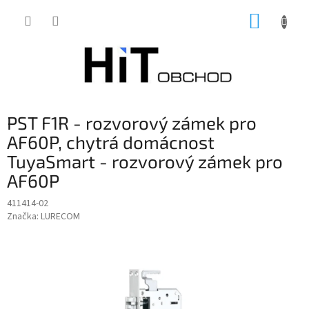
Přejít
NÁKUP
na
obsah
KOŠÍK
PST F1R - rozvorový zámek pro
AF60P, chytrá domácnost
TuyaSmart - rozvorový zámek pro
AF60P
411414-02
Značka:
LURECOM