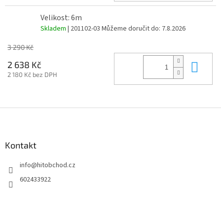
Velikost: 6m
Skladem
| 201102-03
Můžeme doručit do:
7.8.2026
3 290 Kč
Do 
2 638 Kč
2 180 Kč bez DPH
Z
á
p
a
Kontakt
t
info
@
hitobchod.cz
í
602433922