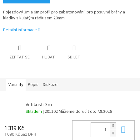
Pojezdový 3m a 6m profil pro zabetonování, pro posuvné brány a
kladky s kulatým rádiusem 20mm.
Detailní informace
ZEPTAT SE
HLÍDAT
SDÍLET
Varianty
Popis
Diskuze
Velikost: 3m
Skladem
| 201102
Můžeme doručit do:
7.8.2026
Do 
1 319 Kč
1 090 Kč bez DPH