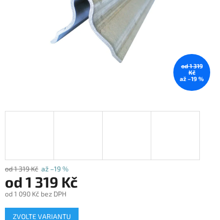
od 1 319
Kč
až –19 %
od 1 319 Kč
až –19 %
od
1 319 Kč
od
1 090 Kč
bez DPH
Měrná
ZVOLTE VARIANTU
cena: