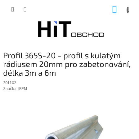
Přejít
NÁKUP
na
obsah
KOŠÍK
Profil 365S-20 - profil s kulatým
rádiusem 20mm pro zabetonování,
délka 3m a 6m
201102
Značka:
IBFM