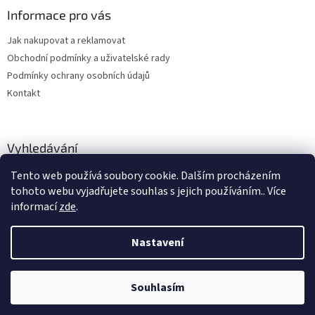
Informace pro vás
Jak nakupovat a reklamovat
Obchodní podmínky a uživatelské rady
Podmínky ochrany osobních údajů
Kontakt
Vyhledávání
Tento web používá soubory cookie. Dalším procházením
HLEDAT
tohoto webu vyjadřujete souhlas s jejich používáním.. Více
informací
zde
.
Nastavení
Vytvořil Shoptet
Souhlasím
Copyright 2026
hitobchod
. Všechna práva vyhrazena.