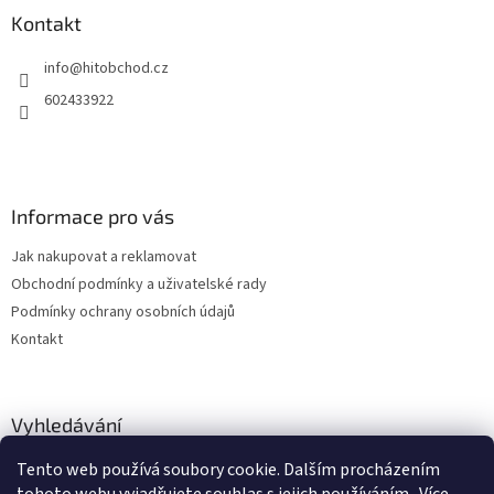
a
Kontakt
t
info
@
hitobchod.cz
í
602433922
Informace pro vás
Jak nakupovat a reklamovat
Obchodní podmínky a uživatelské rady
Podmínky ochrany osobních údajů
Kontakt
Vyhledávání
Tento web používá soubory cookie. Dalším procházením
HLEDAT