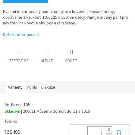
Kvalitní boční kovaný pant vhodný pro kovové a kované brány,
dodáváme 3 velikosti 105, 125 a 150mm délky. Pant je určený pant pro
navaření na kovové sloupky a rám brány.
Detailní informace
ZEPTAT SE
HLÍDAT
SDÍLET
Varianty
Popis
Diskuze
Velikost: 105
Skladem
| 200621
Můžeme doručit do:
11.8.2026
168 Kč
Do 
139 Kč