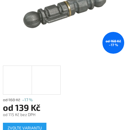
od 168 Kč
–17 %
od 168 Kč
–17 %
od
139 Kč
od
115 Kč
bez DPH
Měrná
ZVOLTE VARIANTU
cena: