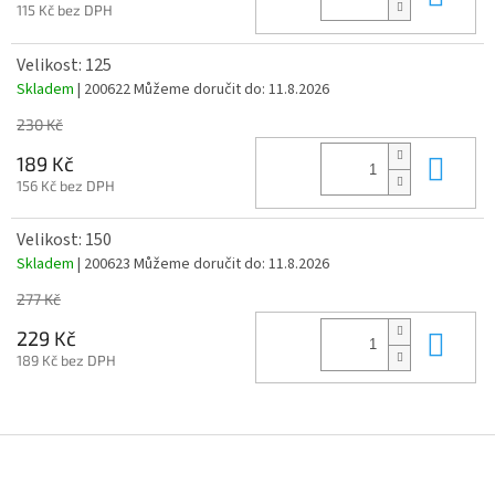
115 Kč bez DPH
Velikost: 125
Skladem
| 200622
Můžeme doručit do:
11.8.2026
230 Kč
Do 
189 Kč
156 Kč bez DPH
Velikost: 150
Skladem
| 200623
Můžeme doručit do:
11.8.2026
277 Kč
Do 
229 Kč
189 Kč bez DPH
Z
á
p