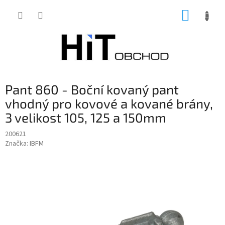
Přejít
NÁKUP
na
obsah
KOŠÍK
Pant 860 - Boční kovaný pant
vhodný pro kovové a kované brány,
3 velikost 105, 125 a 150mm
200621
Značka:
IBFM