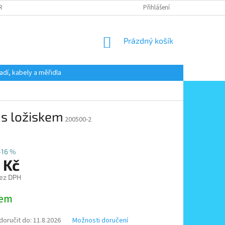
 RADY
PODMÍNKY OCHRANY OSOBNÍCH ÚDAJŮ
Přihlášení
KONTAKT
NÁKUPNÍ
Prázdný košík
KOŠÍK
adí, kabely a měřidla
s ložiskem
200500-2
–16 %
 Kč
ez DPH
dem
oručit do:
11.8.2026
Možnosti doručení