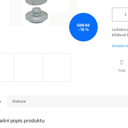
588 Kč
–16 %
Ložiskový
křídlové 
Detailní 
TISK
s
Diskuze
ailní popis produktu