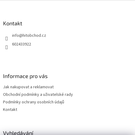
Z
á
p
a
Kontakt
t
info
@
hitobchod.cz
í
602433922
Informace pro vás
Jak nakupovat a reklamovat
Obchodní podmínky a uživatelské rady
Podmínky ochrany osobních údajů
Kontakt
Vyhledávání