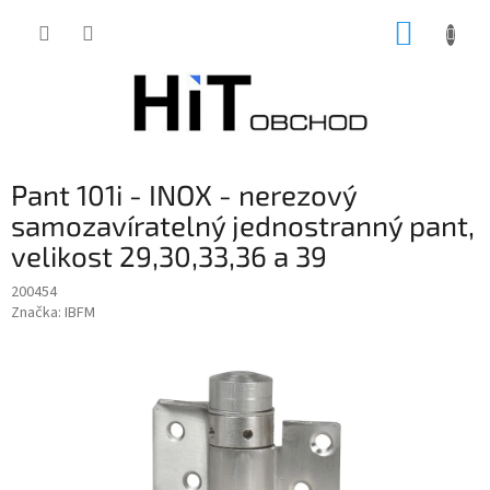
Přejít
NÁKUP
na
obsah
KOŠÍK
Pant 101i - INOX - nerezový
samozavíratelný jednostranný pant,
velikost 29,30,33,36 a 39
200454
Značka:
IBFM