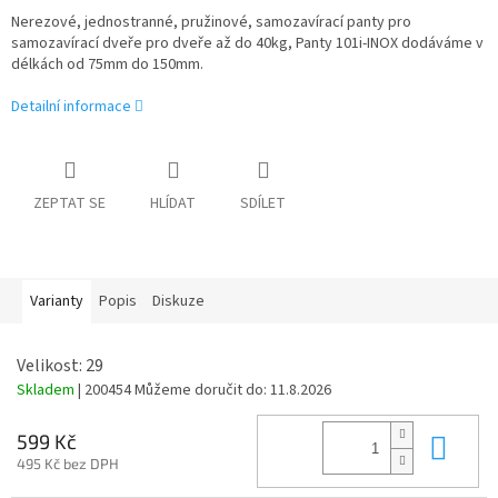
Nerezové, jednostranné, pružinové, samozavírací panty pro
samozavírací dveře pro dveře až do 40kg, Panty 101i-INOX dodáváme v
délkách od 75mm do 150mm.
Detailní informace
ZEPTAT SE
HLÍDAT
SDÍLET
Varianty
Popis
Diskuze
Velikost: 29
Skladem
| 200454
Můžeme doručit do:
11.8.2026
Do 
599 Kč
495 Kč bez DPH