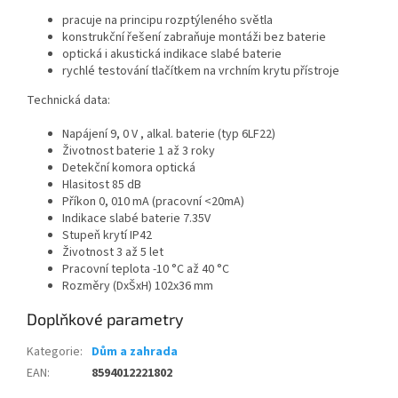
pracuje na principu rozptýleného světla
konstrukční řešení zabraňuje montáži bez baterie
optická i akustická indikace slabé baterie
rychlé testování tlačítkem na vrchním krytu přístroje
Technická data:
Napájení
9, 0 V , alkal. baterie (typ 6LF22)
Životnost baterie
1 až 3 roky
Detekční komora
optická
Hlasitost
85 dB
Příkon
0, 010 mA (pracovní <20mA)
Indikace slabé baterie
7.35V
Stupeň krytí
IP42
Životnost
3 až 5 let
Pracovní teplota
-10 °C až 40 °C
Rozměry (DxŠxH)
102x36 mm
Doplňkové parametry
Kategorie
:
Dům a zahrada
EAN
:
8594012221802