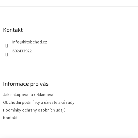
Z
á
p
a
Kontakt
t
info
@
hitobchod.cz
í
602433922
Informace pro vás
Jak nakupovat a reklamovat
Obchodní podmínky a uživatelské rady
Podmínky ochrany osobních údajů
Kontakt