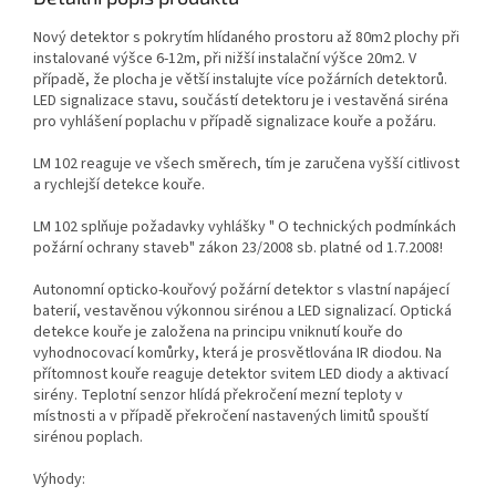
Nový detektor s pokrytím hlídaného prostoru až 80m2 plochy při
instalované výšce 6-12m, při nižší instalační výšce 20m2. V
případě, že plocha je větší instalujte více požárních detektorů.
LED signalizace stavu, součástí detektoru je i vestavěná siréna
pro vyhlášení poplachu v případě signalizace kouře a požáru.
LM 102 reaguje ve všech směrech, tím je zaručena vyšší citlivost
a rychlejší detekce kouře.
LM 102 splňuje požadavky vyhlášky " O technických podmínkách
požární ochrany staveb" zákon 23/2008 sb. platné od 1.7.2008!
Autonomní opticko-kouřový požární detektor s vlastní napájecí
baterií, vestavěnou výkonnou sirénou a LED signalizací. Optická
detekce kouře je založena na principu vniknutí kouře do
vyhodnocovací komůrky, která je prosvětlována IR diodou. Na
přítomnost kouře reaguje detektor svitem LED diody a aktivací
sirény. Teplotní senzor hlídá překročení mezní teploty v
místnosti a v případě překročení nastavených limitů spouští
sirénou poplach.
Výhody: