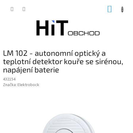
Přejít
NÁKUP
na
obsah
KOŠÍK
LM 102 - autonomní optický a
teplotní detektor kouře se sirénou,
napájení baterie
432154
Značka:
Elektrobock