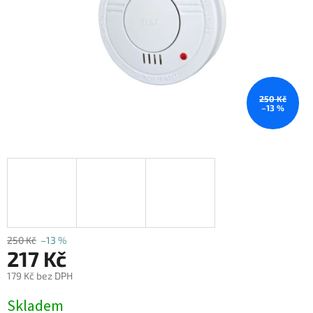
250 Kč
–13 %
250 Kč
–13 %
217 Kč
179 Kč bez DPH
Měrná
Skladem
cena: