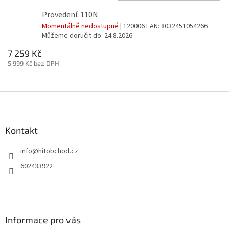
Provedení: 110N
Momentálně nedostupné
| 120006
EAN:
8032451054266
Můžeme doručit do:
24.8.2026
7 259 Kč
5 999 Kč bez DPH
Z
á
p
a
Kontakt
t
info
@
hitobchod.cz
í
602433922
Informace pro vás