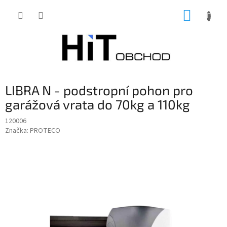
Přejít
NÁKUP
na
obsah
KOŠÍK
LIBRA N - podstropní pohon pro
garážová vrata do 70kg a 110kg
120006
Značka:
PROTECO