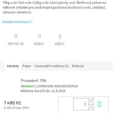
70kg a do 7m2 a do 110kg a do 12m2 plochy vrat. Řetězový pohon na
dálkové ovládání pro podstropní garážová pružinová vrata, skládací,
výkyvná i lamelová.
Detailní informace
ZEPTAT SE
HLÍDAT
SDÍLET
Varianty
Popis
Související soubory (1)
Diskuze
Provedení: 70N
Skladem
| 120004
EAN:
8032451053528
Můžeme doručit do:
11.8.2026
Do 
7 490 Kč
6 190 Kč bez DPH