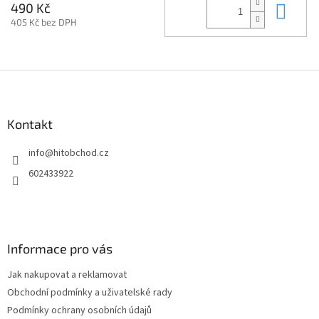
Do 
490 Kč
405 Kč bez DPH
Z
á
p
a
Kontakt
t
info
@
hitobchod.cz
í
602433922
Informace pro vás
Jak nakupovat a reklamovat
Obchodní podmínky a uživatelské rady
Podmínky ochrany osobních údajů