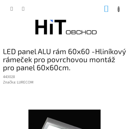
Přejít
NÁKUP
na
obsah
KOŠÍK
LED panel ALU rám 60x60 -Hliníkový
rámeček pro povrchovou montáž
pro panel 60x60cm.
443028
Značka:
LURECOM