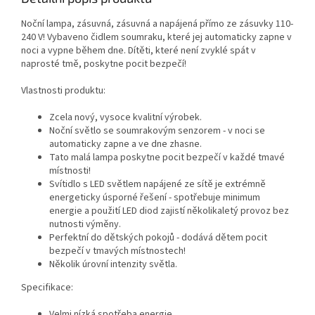
Noční lampa, zásuvná, zásuvná a napájená přímo ze zásuvky 110-
240 V! Vybaveno čidlem soumraku, které jej automaticky zapne v
noci a vypne během dne. Dítěti, které není zvyklé spát v
naprosté tmě, poskytne pocit bezpečí!
Vlastnosti produktu:
Zcela nový, vysoce kvalitní výrobek.
Noční světlo se soumrakovým senzorem - v noci se
automaticky zapne a ve dne zhasne.
Tato malá lampa poskytne pocit bezpečí v každé tmavé
místnosti!
Svítidlo s LED světlem napájené ze sítě je extrémně
energeticky úsporné řešení - spotřebuje minimum
energie a použití LED diod zajistí několikaletý provoz bez
nutnosti výměny.
Perfektní do dětských pokojů - dodává dětem pocit
bezpečí v tmavých místnostech!
Několik úrovní intenzity světla.
Specifikace:
Velmi nízká spotřeba energie