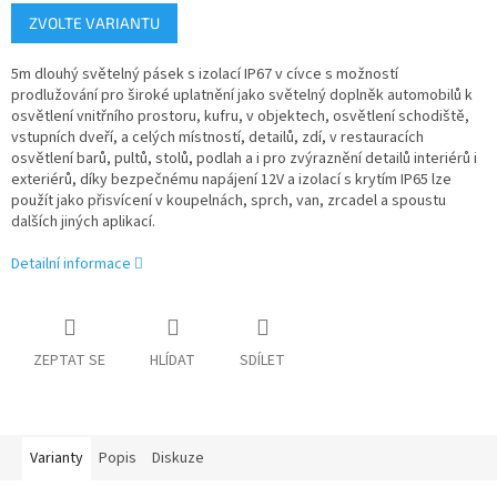
Měrná
ZVOLTE VARIANTU
cena:
5m dlouhý světelný pásek s izolací IP67 v cívce s možností
prodlužování pro široké uplatnění jako světelný doplněk automobilů k
osvětlení vnitřního prostoru, kufru, v objektech, osvětlení schodiště,
vstupních dveří, a celých místností, detailů, zdí, v restauracích
osvětlení barů, pultů, stolů, podlah a i pro zvýraznění detailů interiérů i
exteriérů, díky bezpečnému napájení 12V a izolací s krytím IP65 lze
použít jako přisvícení v koupelnách, sprch, van, zrcadel a spoustu
dalších jiných aplikací.
Detailní informace
ZEPTAT SE
HLÍDAT
SDÍLET
Varianty
Popis
Diskuze