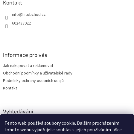
a
Kontakt
t
info
@
hitobchod.cz
í
602433922
Informace pro vás
Jak nakupovat a reklamovat
Obchodní podmínky a uživatelské rady
Podmínky ochrany osobních údajů
Kontakt
Vyhledávání
Tento web používá soubory cookie. Dalším procházením
HLEDAT
tohoto webu vyjadřujete souhlas s jejich používáním.. Více