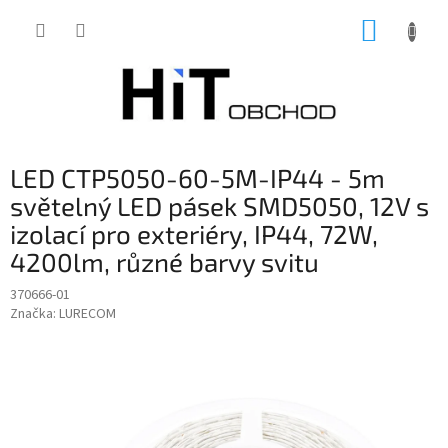
Přejít
NÁKUP
na
obsah
KOŠÍK
LED CTP5050-60-5M-IP44 - 5m
světelný LED pásek SMD5050, 12V s
izolací pro exteriéry, IP44, 72W,
4200lm, různé barvy svitu
370666-01
Značka:
LURECOM