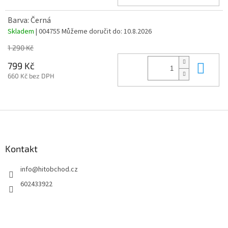
Barva: Černá
Skladem
| 004755
Můžeme doručit do:
10.8.2026
1 290 Kč
Do 
799 Kč
660 Kč bez DPH
Z
á
p
a
Kontakt
t
info
@
hitobchod.cz
í
602433922