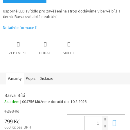
Úsporné LED svítidlo pro zavěšení na strop dodáváme v barvě bílá a
černá. Barva svitu bílá neutrální.
Detailní informace
ZEPTAT SE
HLÍDAT
SDÍLET
Varianty
Popis
Diskuze
Barva: Bílá
Skladem
| 004756
Můžeme doručit do:
10.8.2026
1 290 Kč
Do 
799 Kč
660 Kč bez DPH