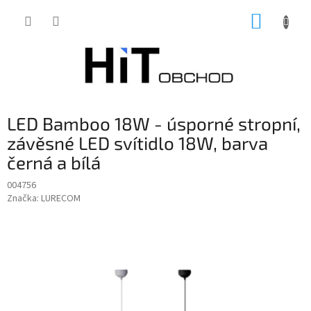
Přejít
NÁKUP
na
obsah
KOŠÍK
LED Bamboo 18W - úsporné stropní,
závěsné LED svítidlo 18W, barva
černá a bílá
004756
Značka:
LURECOM