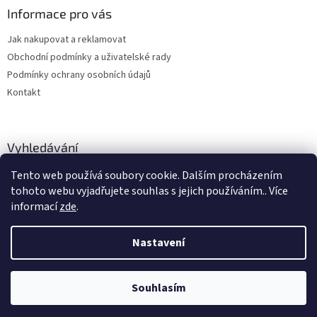
Informace pro vás
Jak nakupovat a reklamovat
Obchodní podmínky a uživatelské rady
Podmínky ochrany osobních údajů
Kontakt
Vyhledávání
Tento web používá soubory cookie. Dalším procházením
HLEDAT
tohoto webu vyjadřujete souhlas s jejich používáním.. Více
informací
zde
.
Nastavení
Vytvořil Shoptet
Souhlasím
Copyright 2026
hitobchod
. Všechna práva vyhrazena.