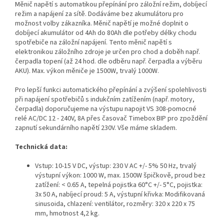
Měnič napětí s automatikou přepínání pro záložní režim, dobíjecí
režim a napájení za sítě. Dodáváme bez akumulátoru pro
možnost volby zákazníka. Měnič napětí je možné doplnit o
dobíjecí akumulátor od 4Ah do 80Ah dle potřeby délky chodu
spotřebiče na záložní napájení. Tento měnič napětí s
elektronikou záložního zdroje je určen pro chod a doběh např.
čerpadla topení (až 24 hod. dle odběru např. čerpadla a výběru
AKU). Max. výkon měniče je 1500W, trvalý 1000W.
Pro lepší funkci automatického přepínání a zvýšení spolehlivosti
při napájení spotřebičů s indukčním zatížením (např. motory,
čerpadla) doporučujeme na výstupu napojit VS 308-pomocné
relé AC/DC 12 - 240V, 8A přes časovač Timebox BIP pro zpoždění
zapnutí sekundárního napětí 230V. Vše máme skladem.
Technická data:
Vstup: 10-15 V DC, výstup: 230 V AC +/- 5% 50 Hz, trvalý
výstupní výkon: 1000 W, max. 1500W špičkově, proud bez
zatížení: < 0.65 A, tepelná pojistka 60°C +/- 5°C, pojistka:
3x 50 A, nabíjecí proud: 5 A, výstupní křivka: Modifikovaná
sinusoida, chlazení: ventilátor, rozměry: 320 x 220 x 75
mm, hmotnost 4,2 kg.