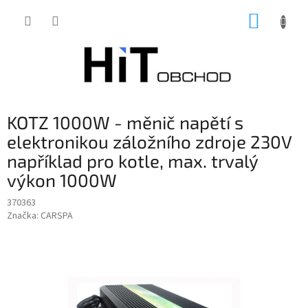
Přejít
NÁKUP
na
obsah
KOŠÍK
KOTZ 1000W - měnič napětí s
elektronikou záložního zdroje 230V
například pro kotle, max. trvalý
výkon 1000W
370363
Značka:
CARSPA