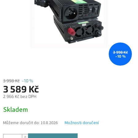
3 998 Kč
–10 %
3 998 Kč
–10 %
3 589 Kč
2 966 Kč bez DPH
Měrná
Skladem
cena:
Můžeme doručit do:
10.8.2026
Možnosti doručení