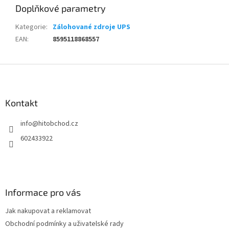
Doplňkové parametry
Kategorie
:
Zálohované zdroje UPS
EAN
:
8595118868557
Z
á
p
a
Kontakt
t
info
@
hitobchod.cz
í
602433922
Informace pro vás
Jak nakupovat a reklamovat
Obchodní podmínky a uživatelské rady