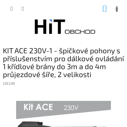
Přejít
NÁKUP
na
obsah
KOŠÍK
KIT ACE 230V-1 - špičkové pohony s
příslušenstvím pro dálkové ovládání
1 křídlové brány do 3m a do 4m
průjezdové šíře, 2 velikosti
101100