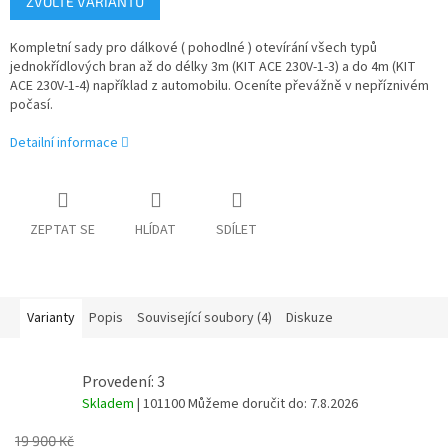
ZVOLTE VARIANTU
cena:
Kompletní sady pro dálkové ( pohodlné ) otevírání všech typů
jednokřídlových bran až do délky 3m (KIT ACE 230V-1-3) a do 4m (KIT
ACE 230V-1-4) například z automobilu. Oceníte převážně v nepříznivém
počasí.
Detailní informace
ZEPTAT SE
HLÍDAT
SDÍLET
Varianty
Popis
Související soubory (4)
Diskuze
Provedení: 3
Skladem
| 101100
Můžeme doručit do:
7.8.2026
19 900 Kč