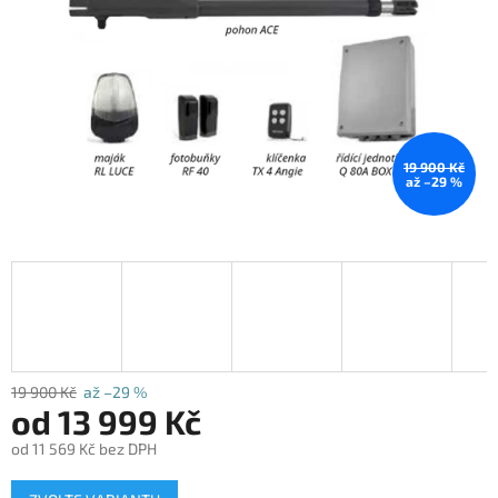
19 900 Kč
až –29 %
19 900 Kč
až –29 %
od
13 999 Kč
od
11 569 Kč
bez DPH
Měrná