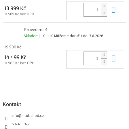
Do 
13 999 Kč
11 569 Kč bez DPH
Provedení: 4
Skladem
| 101110
Můžeme doručit do:
7.8.2026
19 900 Kč
Do 
14 499 Kč
11 983 Kč bez DPH
Z
á
p
a
Kontakt
t
info
@
hitobchod.cz
í
602433922