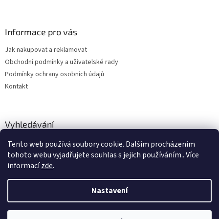
Informace pro vás
Jak nakupovat a reklamovat
Obchodní podmínky a uživatelské rady
Podmínky ochrany osobních údajů
Kontakt
Vyhledávání
Tento web používá soubory cookie. Dalším procházením
HLEDAT
tohoto webu vyjadřujete souhlas s jejich používáním.. Více
informací
zde
.
Nastavení
Vytvořil Shoptet