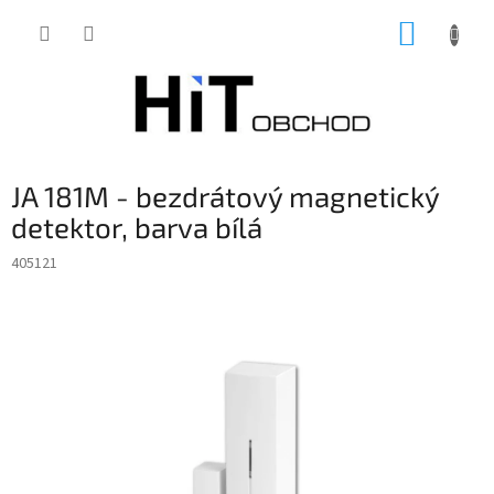
Přejít
NÁKUP
na
obsah
KOŠÍK
JA 181M - bezdrátový magnetický
detektor, barva bílá
405121