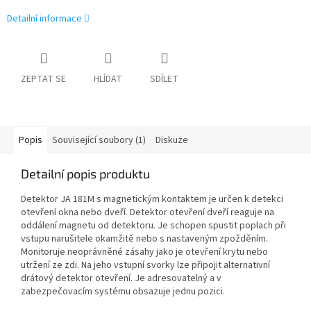
Detailní informace
ZEPTAT SE
HLÍDAT
SDÍLET
Popis
Související soubory (1)
Diskuze
Detailní popis produktu
Detektor JA 181M s magnetickým kontaktem je určen k detekci
otevření okna nebo dveří. Detektor otevření dveří reaguje na
oddálení magnetu od detektoru. Je schopen spustit poplach při
vstupu narušitele okamžitě nebo s nastaveným zpožděním.
Monitoruje neoprávněné zásahy jako je otevření krytu nebo
utržení ze zdi. Na jeho vstupní svorky lze připojit alternativní
drátový detektor otevření. Je adresovatelný a v
zabezpečovacím systému obsazuje jednu pozici.