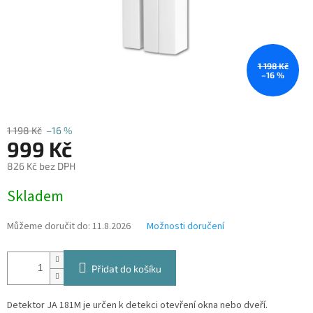
1 198 Kč
–16 %
1 198 Kč
–16 %
999 Kč
826 Kč bez DPH
Měrná
Skladem
cena:
Můžeme doručit do:
11.8.2026
Možnosti doručení
Přidat do košíku
Detektor JA 181M je určen k detekci otevření okna nebo dveří.