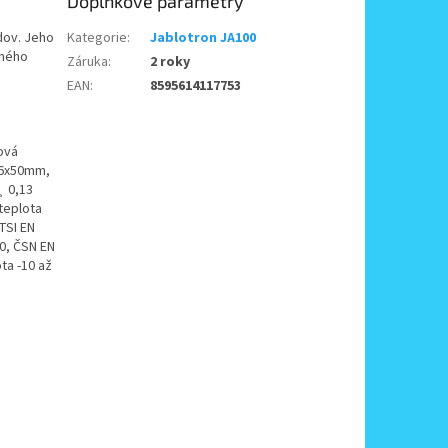
Doplňkové parametry
dov. Jeho
Kategorie
:
Jablotron JA100
iného
Záruka
:
2 roky
EAN
:
8595614117753
iová
26x50mm,
¸ 0,13
teplota
TSI EN
0, ČSN EN
ta -10 až