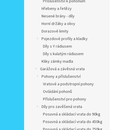
Příslušenství k pohonům
Hřebeny a řetězy
Nesené brány - díly
Horní držáky a olivy
Dorazové limity
Pojezdové profily a kladky
Díly s Y rádiusem
Díly s kulatým rádiusem
Kliky zámky madla
Garážová a závěsná vrata
Pohony a příslušenství
Vratové a podstropní pohony
Ovládání pohonů
Příslušenství pro pohony
Díly pro zavěšená vrata
Posuvná a skládací vrata do 90kg
Posuvná a skládací vrata do 450kg
Posuvná a skládací vrata do 750kg