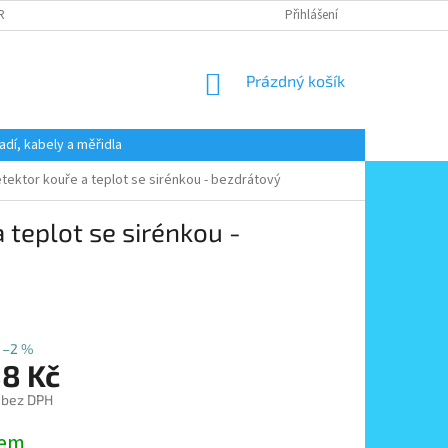
 RADY
PODMÍNKY OCHRANY OSOBNÍCH ÚDAJŮ
Přihlášení
KONTAKT
NÁKUPNÍ
Prázdný košík
KOŠÍK
adí, kabely a měřidla
ektor kouře a teplot se sirénkou - bezdrátový
 teplot se sirénkou -
–2 %
88 Kč
 bez DPH
dem