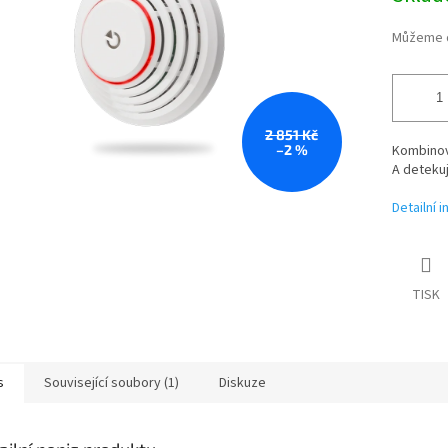
Můžeme d
2 851 Kč
–2 %
Kombinov
A deteku
Detailní 
TISK
s
Související soubory (1)
Diskuze