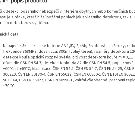
ailní popis produktu
ží k detekci požárního nebezpečí v interiéru obytných nebo komerčních bu
stí je sirénka, která hlásí požární poplach jak z vlastního detektoru, tak z j
rního detektoru v systému.
nická data:
Napájení z 3ks. alkalické baterie AA 1,5V, 2,4Ah, životnost cca 3 roky, rad
frekvence 868MHz, dosah cca. 300m (volný terén), rozměry detektoru 1
detekce kouře optický rozptyl světla, citlivost detektoru kouře m = 0,11 
dB/m dle ČSN EN 54-7, detekce teplot da A2 dle ČSN EN 54-5, poplachová 
+60°C až +65°C, klasifikace ČSN EN 54-5, ČSN EN 54-7, ČSN EN 54-25, ČSN E
300220, ČSN EN 50130-4, ČSN EN 55022, ČSN EN 60950-1 ČSN ETSI EN 30022
50130-4, ČSN EN 55022, ČSN EN 60950-1, vnitřní všeobecné, pracovní teplo
+70 °C.