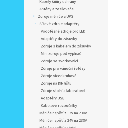
Kabely šňůry ochrany
Antény a zesilovače
Zdroje měniče a UPS
Síťové zdroje adaptéry
Vodotěsné zdroje pro LED
Adaptéry do zásuvky
Zdroje s kabelem do zásuvky
Mini zdroje pod vypínač
Zdroje se svorkovnicí
Zdroje pro vánoční řetězy
Zdroje víceokruhové
Zdroje na DIN lištu
Zdroje stolní a laboratorní
Adaptéry USB
Kabelové rozbočníky
Měniče napětí z 12V na 230V
Měniče napětí z 24V na 230V