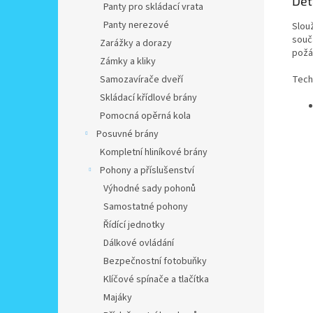
Det
Panty pro skládací vrata
Panty nerezové
Slou
součá
Zarážky a dorazy
požá
Zámky a kliky
Samozavírače dveří
Tech
Skládací křídlové brány
Pomocná opěrná kola
Posuvné brány
Kompletní hliníkové brány
Pohony a příslušenství
Výhodné sady pohonů
Samostatné pohony
Řídící jednotky
Dálkové ovládání
Bezpečnostní fotobuňky
Klíčové spínače a tlačítka
Majáky