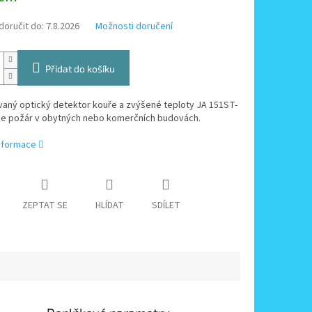
oručit do:
7.8.2026
Možnosti doručení
Přidat do košíku
aný optický detektor kouře a zvýšené teploty JA 151ST-
je požár v obytných nebo komerčních budovách.
informace
ZEPTAT SE
HLÍDAT
SDÍLET