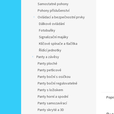
n
Samostatné pohony
e
Pohony příslušenství
l
Ovládací a bezpečnostní prvky
Dálkové ovládání
Fotobuňky
Signalizační majáky
Klíčové spínače a tlačítka
Řídící jednotky
Panty a závěsy
Panty ploché
Panty petlicové
Panty boční s osičkou
Panty boční regulovatelné
Panty s ložiskem
Panty horní a spodní
Popi
Panty samozavírací
Panty skryté a 3D