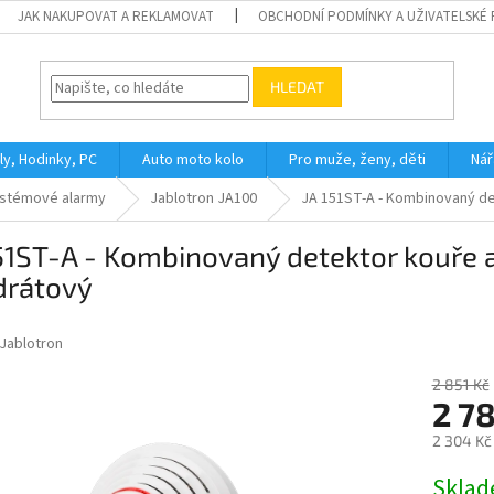
JAK NAKUPOVAT A REKLAMOVAT
OBCHODNÍ PODMÍNKY A UŽIVATELSKÉ
HLEDAT
ly, Hodinky, PC
Auto moto kolo
Pro muže, ženy, děti
Nář
stémové alarmy
Jablotron JA100
JA 151ST-A - Kombinovaný det
51ST-A - Kombinovaný detektor kouře a
drátový
Jablotron
2 851 Kč
2 7
2 304 Kč
Měrná
Skla
cena: