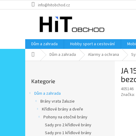
Přejít
info@hitobchod.cz
na
obsah
Dům a zahrada
Hobby sport a cestování
Mobi
Domů
Dům a zahrada
Alarmy a ochrana
Sy
P
JA 1
o
Přeskočit
s
bez
Kategorie
kategorie
t
405146
r
Dům a zahrada
Značka:
a
Brány vrata žaluzie
n
Křídlové brány a dveře
n
í
Pohony na otočné brány
p
Sady pro 2 křídlové brány
a
Sady pro 1 křídlové brány