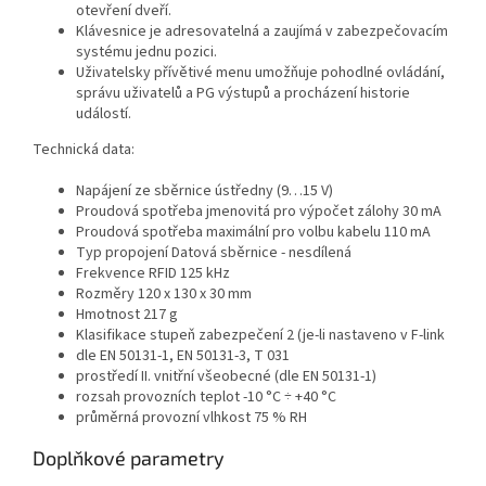
otevření dveří.
Klávesnice je adresovatelná a zaujímá v zabezpečovacím
systému jednu pozici.
Uživatelsky přívětivé menu umožňuje pohodlné ovládání,
správu uživatelů a PG výstupů a procházení historie
událostí.
Technická data:
Napájení
ze sběrnice ústředny (9…15 V)
Proudová spotřeba jmenovitá pro výpočet zálohy
30 mA
Proudová spotřeba maximální pro volbu kabelu
110 mA
Typ propojení
Datová sběrnice - nesdílená
Frekvence RFID
125 kHz
Rozměry
120 x 130 x 30 mm
Hmotnost
217 g
Klasifikace
stupeň zabezpečení 2 (je-li nastaveno v F-link
dle EN 50131-1, EN 50131-3, T 031
prostředí
II. vnitřní všeobecné (dle EN 50131-1)
rozsah provozních teplot
-10 °C ÷ +40 °C
průměrná provozní vlhkost
75 % RH
Doplňkové parametry