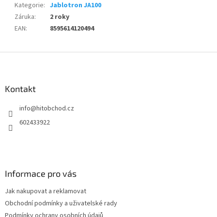
Kategorie
:
Jablotron JA100
Záruka
:
2 roky
EAN
:
8595614120494
Z
á
p
a
Kontakt
t
info
@
hitobchod.cz
í
602433922
Informace pro vás
Jak nakupovat a reklamovat
Obchodní podmínky a uživatelské rady
Podmínky ochrany osobních údajů