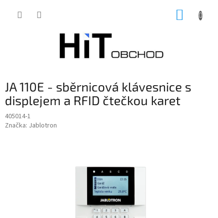
Přejít
NÁKUP
na
obsah
KOŠÍK
JA 110E - sběrnicová klávesnice s
displejem a RFID čtečkou karet
405014-1
Značka:
Jablotron