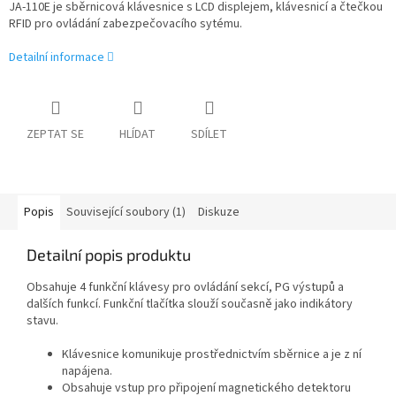
JA-110E je sběrnicová klávesnice s LCD displejem, klávesnicí a čtečkou
RFID pro ovládání zabezpečovacího sytému.
Detailní informace
ZEPTAT SE
HLÍDAT
SDÍLET
Popis
Související soubory (1)
Diskuze
Detailní popis produktu
Obsahuje 4 funkční klávesy pro ovládání sekcí, PG výstupů a
dalších funkcí. Funkční tlačítka slouží současně jako indikátory
stavu.
Klávesnice komunikuje prostřednictvím sběrnice a je z ní
napájena.
Obsahuje vstup pro připojení magnetického detektoru