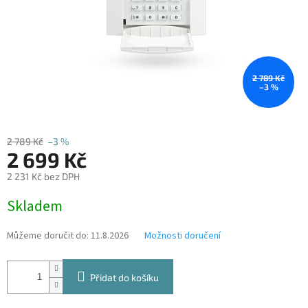
2 789 Kč
–3 %
2 789 Kč
–3 %
2 699 Kč
2 231 Kč bez DPH
Měrná
Skladem
cena:
Můžeme doručit do:
11.8.2026
Možnosti doručení
Přidat do košíku