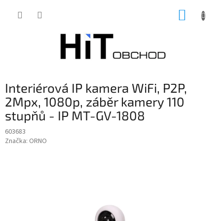
Přejít
NÁKUP
na
obsah
KOŠÍK
Interiérová IP kamera WiFi, P2P,
2Mpx, 1080p, záběr kamery 110
stupňů - IP MT-GV-1808
603683
Značka:
ORNO