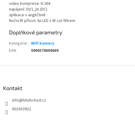
video komprese: H.264
napájení: 5V/1,2A (DC)
aplikace v angličtině
Noční IR přísvit: 6x LED s IR cut filtrem
Doplňkové parametry
Kategorie
:
Wifi kamery
EAN
:
5900378650669
Z
á
p
a
Kontakt
t
info
@
hitobchod.cz
í
602433922