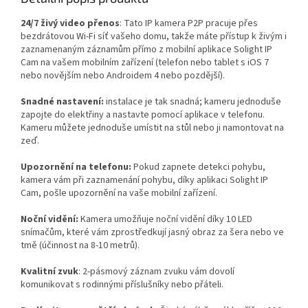
24/7 živý video přenos
: Tato IP kamera P2P pracuje přes
bezdrátovou Wi-Fi síť vašeho domu, takže máte přístup k živým i
zaznamenaným záznamům přímo z mobilní aplikace Solight IP
Cam na vašem mobilním zařízení (telefon nebo tablet s iOS 7
nebo novějším nebo Androidem 4 nebo pozdější).
Snadné nastavení:
instalace je tak snadná; kameru jednoduše
zapojte do elektřiny a nastavte pomocí aplikace v telefonu.
Kameru můžete jednoduše umístit na stůl nebo ji namontovat na
zeď.
Upozornění na telefonu:
Pokud zapnete detekci pohybu,
kamera vám při zaznamenání pohybu, díky aplikaci Solight IP
Cam, pošle upozornění na vaše mobilní zařízení.
Noční vidění:
Kamera umožňuje noční vidění díky 10 LED
snímačům, které vám zprostředkují jasný obraz za šera nebo ve
tmě (účinnost na 8-10 metrů).
Kvalitní zvuk
: 2-pásmový záznam zvuku vám dovolí
komunikovat s rodinnými příslušníky nebo přáteli.