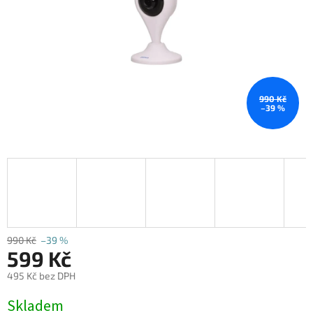
990 Kč
–39 %
990 Kč
–39 %
599 Kč
495 Kč bez DPH
Měrná
Skladem
cena: