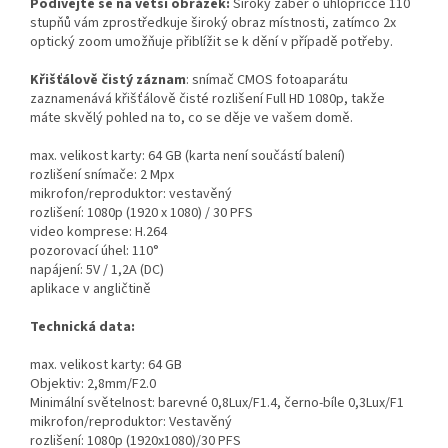
Podívejte se na větší obrázek:
Široký záběr o úhlopříčce 110
stupňů vám zprostředkuje široký obraz místnosti, zatímco 2x
optický zoom umožňuje přiblížit se k dění v případě potřeby.
Křišťálově čistý záznam
: snímač CMOS fotoaparátu
zaznamenává křišťálově čisté rozlišení Full HD 1080p, takže
máte skvělý pohled na to, co se děje ve vašem domě.
max. velikost karty: 64 GB (karta není součástí balení)
rozlišení snímače: 2 Mpx
mikrofon/reproduktor: vestavěný
rozlišení: 1080p (1920 x 1080) / 30 PFS
video komprese: H.264
pozorovací úhel: 110°
napájení: 5V / 1,2A (DC)
aplikace v angličtině
Technická data:
max. velikost karty: 64 GB
Objektiv: 2,8mm/F2.0
Minimální světelnost: barevné 0,8Lux/F1.4, černo-bíle 0,3Lux/F1
mikrofon/reproduktor: Vestavěný
rozlišení: 1080p (1920x1080)/30 PFS