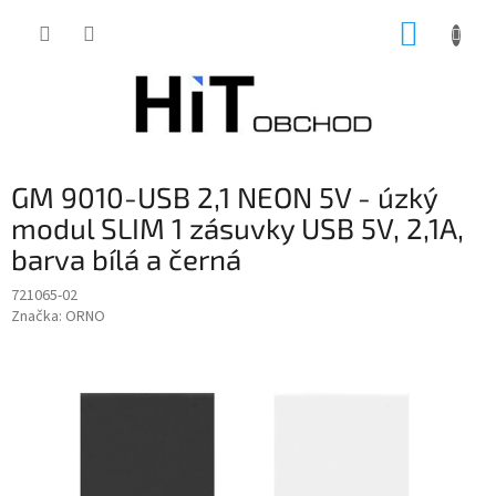
Přejít
NÁKUP
na
obsah
KOŠÍK
GM 9010-USB 2,1 NEON 5V - úzký
modul SLIM 1 zásuvky USB 5V, 2,1A,
barva bílá a černá
721065-02
Značka:
ORNO