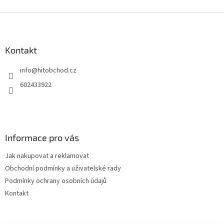
Z
á
p
a
Kontakt
t
info
@
hitobchod.cz
í
602433922
Informace pro vás
Jak nakupovat a reklamovat
Obchodní podmínky a uživatelské rady
Podmínky ochrany osobních údajů
Kontakt