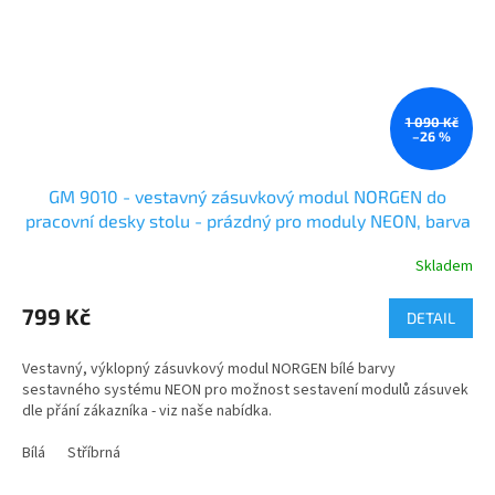
1 090 Kč
–26 %
GM 9010 - vestavný zásuvkový modul NORGEN do
pracovní desky stolu - prázdný pro moduly NEON, barva
černá, stříbrná a bílá
Skladem
799 Kč
DETAIL
Vestavný, výklopný zásuvkový modul NORGEN bílé barvy
sestavného systému NEON pro možnost sestavení modulů zásuvek
dle přání zákazníka - viz naše nabídka.
Bílá
Stříbrná