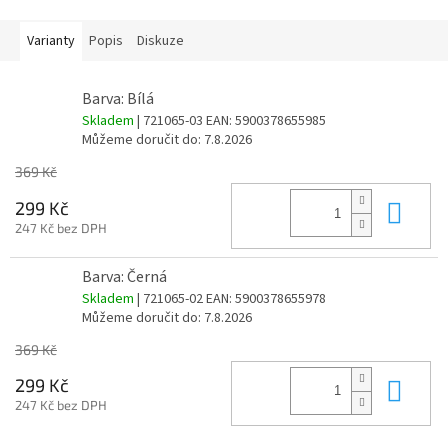
Varianty
Popis
Diskuze
Barva: Bílá
Skladem
| 721065-03
EAN:
5900378655985
Můžeme doručit do:
7.8.2026
369 Kč
Do 
299 Kč
247 Kč bez DPH
Barva: Černá
Skladem
| 721065-02
EAN:
5900378655978
Můžeme doručit do:
7.8.2026
369 Kč
Do 
299 Kč
247 Kč bez DPH