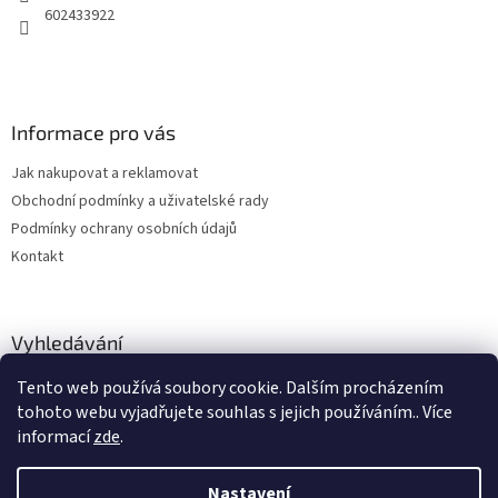
602433922
Informace pro vás
Jak nakupovat a reklamovat
Obchodní podmínky a uživatelské rady
Podmínky ochrany osobních údajů
Kontakt
Vyhledávání
Tento web používá soubory cookie. Dalším procházením
HLEDAT
tohoto webu vyjadřujete souhlas s jejich používáním.. Více
informací
zde
.
Nastavení