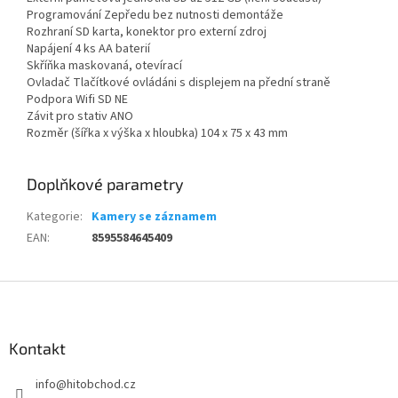
Programování Zepředu bez nutnosti demontáže
Rozhraní SD karta, konektor pro externí zdroj
Napájení 4 ks AA baterií
Skříňka maskovaná, otevírací
Ovladač Tlačítkové ovládáni s displejem na přední straně
Podpora Wifi SD NE
Závit pro stativ ANO
Rozměr (šířka x výška x hloubka) 104 x 75 x 43 mm
Doplňkové parametry
Kategorie
:
Kamery se záznamem
EAN
:
8595584645409
Z
á
p
a
Kontakt
t
info
@
hitobchod.cz
í