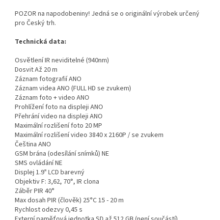
POZOR na napodobeniny! Jedná se o originální výrobek určený
pro Český trh.
Technická data:
Osvětlení IR neviditelné (940nm)
Dosvit Až 20 m
Záznam fotografií ANO
Záznam videa ANO (FULL HD se zvukem)
Záznam foto + video ANO
Prohlížení foto na displeji ANO
Přehrání video na displeji ANO
Maximální rozlišení foto 20 MP
Maximální rozlišení video 3840 x 2160P / se zvukem
Čeština ANO
GSM brána (odesílání snímků) NE
SMS ovládání NE
Displej 1.9" LCD barevný
Objektiv F: 3,62, 70°, IR clona
Záběr PIR 40°
Max dosah PIR (člověk) 25°C 15 - 20 m
Rychlost odezvy 0,45 s
Externí paměťová jednotka SD až 512 GB (není součástí)