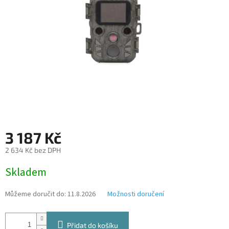
3 187 Kč
2 634 Kč bez DPH
Měrná
Skladem
cena:
Můžeme doručit do:
11.8.2026
Možnosti doručení
Přidat do košíku