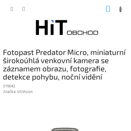
Přejít
NÁKUP
na
obsah
KOŠÍK
Fotopast Predator Micro, miniaturní
širokoúhlá venkovní kamera se
záznamem obrazu, fotografie,
detekce pohybu, noční vidění
379042
Značka:
UOVision