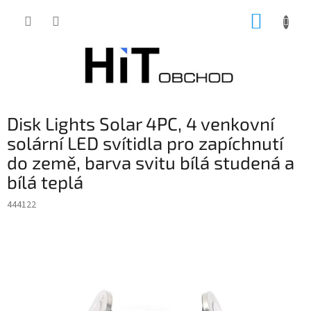
Přejít
NÁKUP
na
obsah
KOŠÍK
Disk Lights Solar 4PC, 4 venkovní
solární LED svítidla pro zapíchnutí
do země, barva svitu bílá studená a
bílá teplá
444122