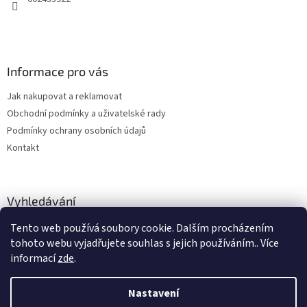
Informace pro vás
Jak nakupovat a reklamovat
Obchodní podmínky a uživatelské rady
Podmínky ochrany osobních údajů
Kontakt
Vyhledávání
Tento web používá soubory cookie. Dalším procházením
HLEDAT
tohoto webu vyjadřujete souhlas s jejich používáním.. Více
informací
zde
.
Nastavení
Vytvořil Shoptet