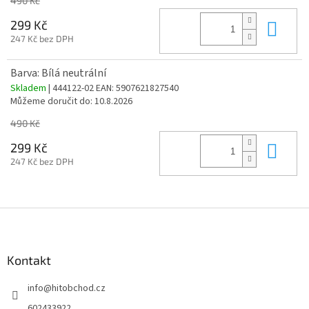
490 Kč
Do 
299 Kč
247 Kč bez DPH
Barva: Bílá neutrální
Skladem
| 444122-02
EAN:
5907621827540
Můžeme doručit do:
10.8.2026
490 Kč
Do 
299 Kč
247 Kč bez DPH
Z
á
p
a
Kontakt
t
info
@
hitobchod.cz
í
602433922