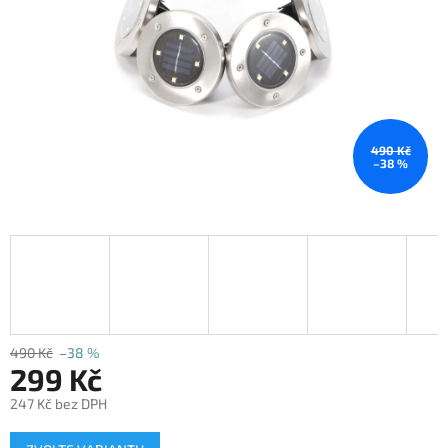
490 Kč
–38 %
490 Kč
–38 %
299 Kč
247 Kč bez DPH
Měrná