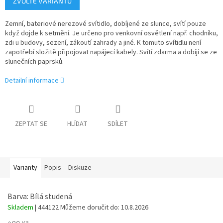
ZVOLTE VARIANTU
cena:
Zemní, bateriové nerezové svítidlo, dobíjené ze slunce, svítí pouze
když dojde k setmění. Je určeno pro venkovní osvětlení např. chodníku,
zdi u budovy, sezení, zákoutí zahrady a jiné. K tomuto svítidlu není
zapotřebí složitě připojovat napájecí kabely. Svítí zdarma a dobíjí se ze
slunečních paprsků.
Detailní informace
ZEPTAT SE
HLÍDAT
SDÍLET
Varianty
Popis
Diskuze
Barva: Bílá studená
Skladem
| 444122
Můžeme doručit do:
10.8.2026