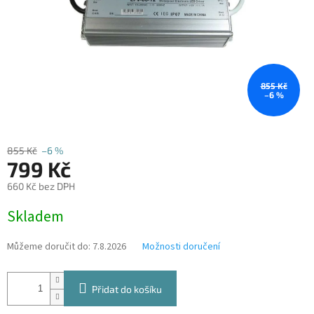
855 Kč
–6 %
855 Kč
–6 %
799 Kč
660 Kč bez DPH
Měrná
Skladem
cena:
Můžeme doručit do:
7.8.2026
Možnosti doručení
Přidat do košíku