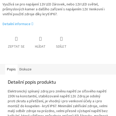
Využívá se pro napájení 12V LED žárovek, nebo 12V LED světel,
průmyslových kamer a dalšího zařízení s napájením 12V. Venkovní i
vnitřní použití zdroje díky krytí IP67.
Detailní informace
ZEPTAT SE
HLÍDAT
SDÍLET
Popis
Diskuze
Detailní popis produktu
Elektronický spínaný zdroj pro změnu napětí ze síťového napětí
230V na konstantní, stabilizované napětí 12V. Zdroj je odolný
proti zkratu a přetížení, je vhodný i pro venkovní účely a i pro
montáž do koupelen - krytí IP67. Minimální zahřívání zdroje, velmi
malý odběr zdroje na prázdno, velmi přesné výstupní napětí bez