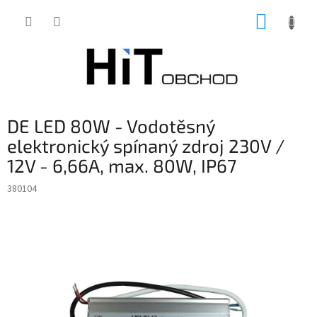
Přejít
NÁKUP
na
obsah
KOŠÍK
DE LED 80W - Vodotěsný
elektronický spínaný zdroj 230V /
12V - 6,66A, max. 80W, IP67
380104