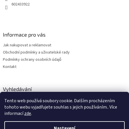
602433922
Informace pro vás
Jak nakupovat a reklamovat
Obchodní podmínky a uživatelské rady
Podmínky ochrany osobních údajů
Kontakt
Vyhledávání
Tento web používá soubory cookie. Dalším procházením
HLEDAT
tohoto webu vyjadřujete souhlas s jejich používáním.. Více
informací
zde
.
Nastavení