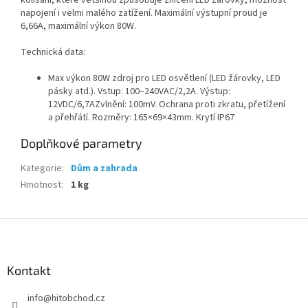
kolísání, které většinou způsobuje zničení LED žárovky, možnost
napojení i velmi malého zatížení. Maximální výstupní proud je
6,66A, maximální výkon 80W.
Technická data:
Max výkon 80W zdroj pro LED osvětlení (LED žárovky, LED
pásky atd.). Vstup: 100–240VAC/2,2A. Výstup:
12VDC/6,7AZvlnění: 100mV. Ochrana proti zkratu, přetížení
a přehřátí. Rozměry: 165×69×43mm. Krytí IP67
Doplňkové parametry
Kategorie
:
Dům a zahrada
Hmotnost
:
1 kg
Z
á
p
a
Kontakt
t
info
@
hitobchod.cz
í