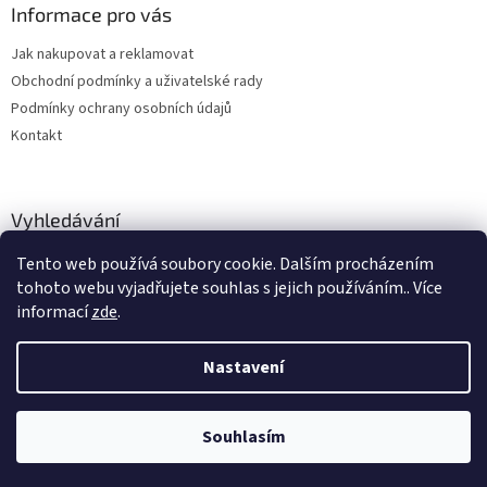
Informace pro vás
Jak nakupovat a reklamovat
Obchodní podmínky a uživatelské rady
Podmínky ochrany osobních údajů
Kontakt
Vyhledávání
Tento web používá soubory cookie. Dalším procházením
HLEDAT
tohoto webu vyjadřujete souhlas s jejich používáním.. Více
informací
zde
.
Nastavení
Vytvořil Shoptet
Souhlasím
Copyright 2026
hitobchod
. Všechna práva vyhrazena.