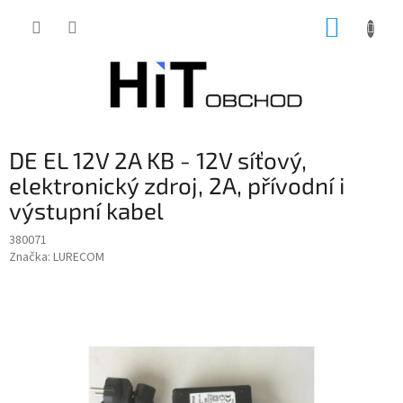
Přejít
NÁKUP
na
obsah
KOŠÍK
DE EL 12V 2A KB - 12V síťový,
elektronický zdroj, 2A, přívodní i
výstupní kabel
380071
Značka:
LURECOM