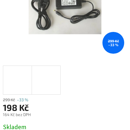
299 Kč
–33 %
299 Kč
–33 %
198 Kč
164 Kč bez DPH
Měrná
Skladem
cena: