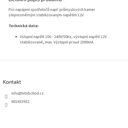
Pro napájení spotřebičů např. průmyslových kamer
stejnosměrným stabilizovaným napětím 12V.
Technická data:
Vstupní napětí 100 - 240V/50Hz, výstupní napětí 12V
stabilizované, max. výstupní proud 2000mA.
Z
á
p
a
Kontakt
t
info
@
hitobchod.cz
í
602433922