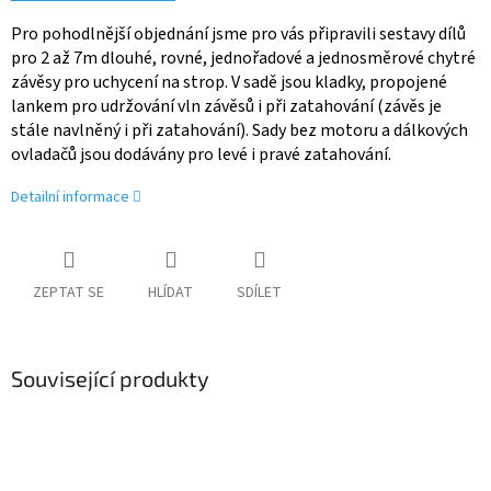
Pro pohodlnější objednání jsme pro vás připravili sestavy dílů
pro 2 až 7m dlouhé, rovné, jednořadové a jednosměrové chytré
závěsy pro uchycení na strop. V sadě jsou kladky, propojené
lankem pro udržování vln závěsů i při zatahování (závěs je
stále navlněný i při zatahování). Sady bez motoru a dálkových
ovladačů jsou dodávány pro levé i pravé zatahování.
Detailní informace
ZEPTAT SE
HLÍDAT
SDÍLET
Související produkty