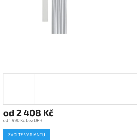
od
2 408 Kč
od
1 990 Kč
bez DPH
Měrná
ZVOLTE VARIANTU
cena: