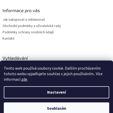
Informace pro vás
Jak nakupovat a reklamovat
Obchodní podmínky a uživatelské rady
Podmínky ochrany osobních údajů
Kontakt
Vyhledávání
Tento web používá soubory cookie. Dalším procházením
HLEDAT
tohoto webu vyjadřujete souhlas s jejich používáním.. Více
informací
zde
.
Nastavení
Vytvořil Shoptet
Souhlasím
Copyright 2026
hitobchod
. Všechna práva vyhrazena.