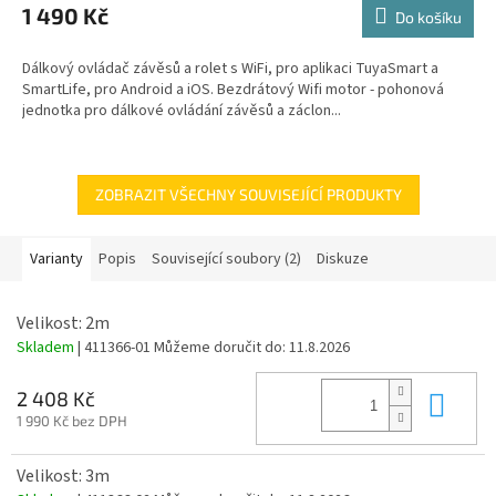
1 490 Kč
Do košíku
Dálkový ovládač závěsů a rolet s WiFi, pro aplikaci TuyaSmart a
SmartLife, pro Android a iOS. Bezdrátový Wifi motor - pohonová
jednotka pro dálkové ovládání závěsů a záclon...
ZOBRAZIT VŠECHNY SOUVISEJÍCÍ PRODUKTY
Varianty
Popis
Související soubory (2)
Diskuze
Velikost: 2m
Skladem
| 411366-01
Můžeme doručit do:
11.8.2026
Do 
2 408 Kč
1 990 Kč bez DPH
Velikost: 3m