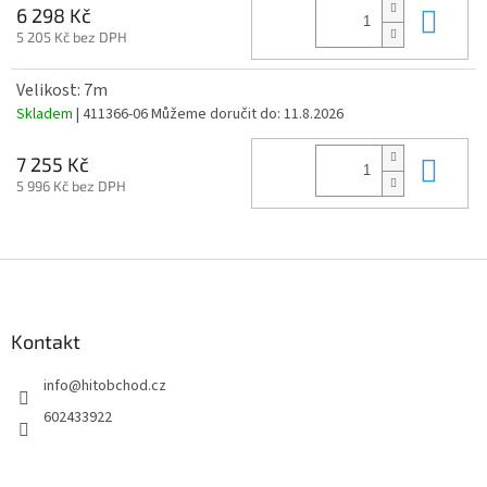
Do 
6 298 Kč
5 205 Kč bez DPH
Velikost: 7m
Skladem
| 411366-06
Můžeme doručit do:
11.8.2026
Do 
7 255 Kč
5 996 Kč bez DPH
Z
á
p
a
Kontakt
t
info
@
hitobchod.cz
í
602433922