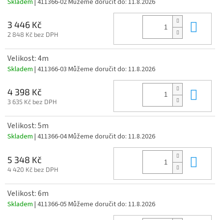
Skladem
| 411366-02
Můžeme doručit do:
11.8.2026
Do 
3 446 Kč
2 848 Kč bez DPH
Velikost: 4m
Skladem
| 411366-03
Můžeme doručit do:
11.8.2026
Do 
4 398 Kč
3 635 Kč bez DPH
Velikost: 5m
Skladem
| 411366-04
Můžeme doručit do:
11.8.2026
Do 
5 348 Kč
4 420 Kč bez DPH
Velikost: 6m
Skladem
| 411366-05
Můžeme doručit do:
11.8.2026