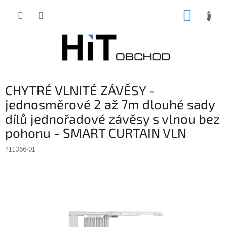
Přejít
NÁKUP
na
obsah
KOŠÍK
CHYTRÉ VLNITÉ ZÁVĚSY -
jednosměrové 2 až 7m dlouhé sady
dílů jednořadové závěsy s vlnou bez
pohonu - SMART CURTAIN VLN
411366-01