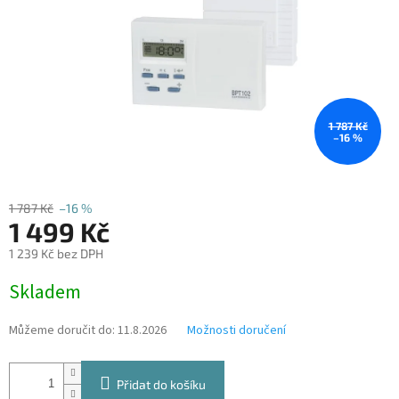
1 787 Kč
–16 %
1 787 Kč
–16 %
1 499 Kč
1 239 Kč bez DPH
Měrná
Skladem
cena:
Můžeme doručit do:
11.8.2026
Možnosti doručení
Přidat do košíku