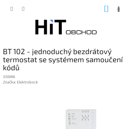
Přejít
NÁKUP
na
obsah
KOŠÍK
BT 102 - jednoduchý bezdrátový
termostat se systémem samoučení
kódů
330066
Značka:
Elektrobock