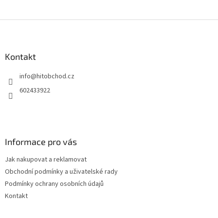
Z
á
p
a
Kontakt
t
info
@
hitobchod.cz
í
602433922
Informace pro vás
Jak nakupovat a reklamovat
Obchodní podmínky a uživatelské rady
Podmínky ochrany osobních údajů
Kontakt