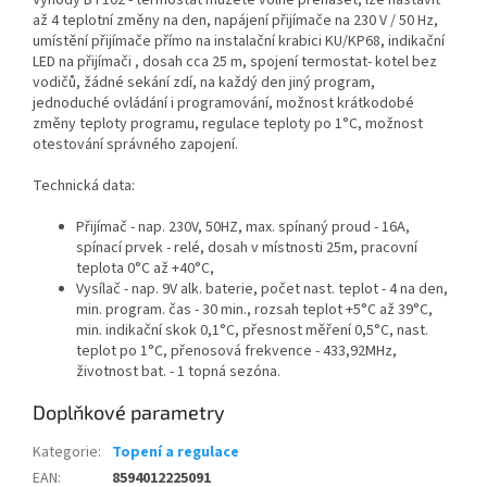
Výhody BT102 - termostat můžete volně přenášet, lze nastavit
až 4 teplotní změny na den, napájení přijímače na 230 V / 50 Hz,
umístění přijímače přímo na instalační krabici KU/KP68, indikační
LED na přijímači , dosah cca 25 m, spojení termostat- kotel bez
vodičů, žádné sekání zdí, na každý den jiný program,
jednoduché ovládání i programování, možnost krátkodobé
změny teploty programu, regulace teploty po 1°C, možnost
otestování správného zapojení.
Technická data:
Přijímač - nap. 230V, 50HZ, max. spínaný proud - 16A,
spínací prvek - relé, dosah v místnosti 25m, pracovní
teplota 0°C až +40°C,
Vysílač - nap. 9V alk. baterie, počet nast. teplot - 4 na den,
min. program. čas - 30 min., rozsah teplot +5°C až 39°C,
min. indikační skok 0,1°C, přesnost měření 0,5°C, nast.
teplot po 1°C, přenosová frekvence - 433,92MHz,
životnost bat. - 1 topná sezóna.
Doplňkové parametry
Kategorie
:
Topení a regulace
EAN
:
8594012225091