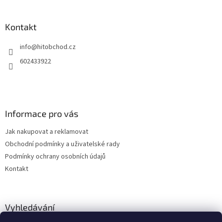
á
p
a
Kontakt
t
info
@
hitobchod.cz
í
602433922
Informace pro vás
Jak nakupovat a reklamovat
Obchodní podmínky a uživatelské rady
Podmínky ochrany osobních údajů
Kontakt
Vyhledávání