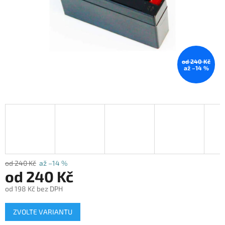
od 240 Kč
až –14 %
od 240 Kč
až –14 %
od
240 Kč
od
198 Kč
bez DPH
Měrná
ZVOLTE VARIANTU
cena: