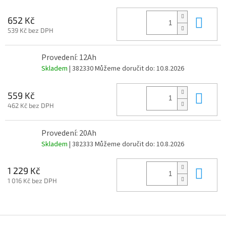
Do 
652 Kč
539 Kč bez DPH
Provedení: 12Ah
Skladem
| 382330
Můžeme doručit do:
10.8.2026
Do 
559 Kč
462 Kč bez DPH
Provedení: 20Ah
Skladem
| 382333
Můžeme doručit do:
10.8.2026
Do 
1 229 Kč
1 016 Kč bez DPH
Z