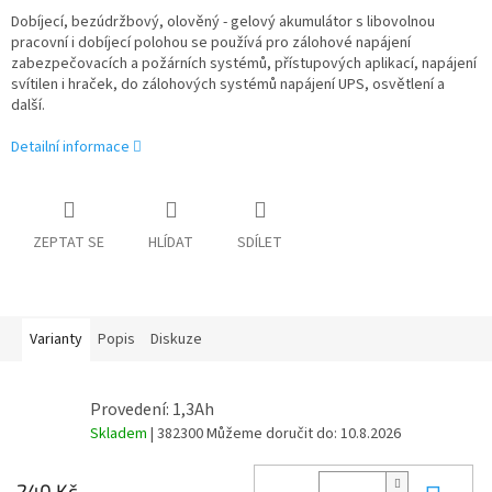
Dobíjecí, bezúdržbový, olověný - gelový akumulátor s libovolnou
pracovní i dobíjecí polohou se používá pro zálohové napájení
zabezpečovacích a požárních systémů, přístupových aplikací, napájení
svítilen i hraček, do zálohových systémů napájení UPS, osvětlení a
další.
Detailní informace
ZEPTAT SE
HLÍDAT
SDÍLET
Varianty
Popis
Diskuze
Provedení: 1,3Ah
Skladem
| 382300
Můžeme doručit do:
10.8.2026
240 Kč