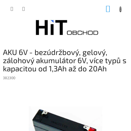
Přejít
NÁKUP
na
obsah
KOŠÍK
AKU 6V - bezúdržbový, gelový,
zálohový akumulátor 6V, více typů s
kapacitou od 1,3Ah až do 20Ah
382300