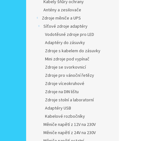
Kabely šňůry ochrany
Antény a zesilovače
Zdroje měniče a UPS
Síťové zdroje adaptéry
Vodotěsné zdroje pro LED
Adaptéry do zásuvky
Zdroje s kabelem do zásuvky
Mini zdroje pod vypínač
Zdroje se svorkovnicí
Zdroje pro vánoční řetězy
Zdroje víceokruhové
Zdroje na DIN lištu
Zdroje stolní a laboratorní
Adaptéry USB
Kabelové rozbočníky
Měniče napětí z 12V na 230V
Měniče napětí z 24V na 230V