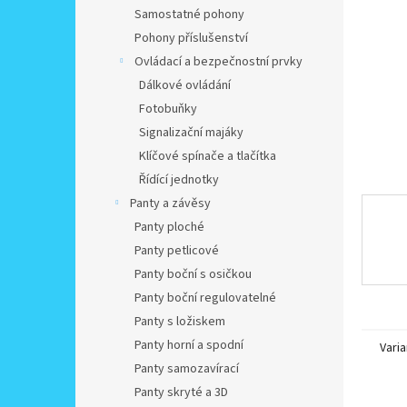
n
Samostatné pohony
e
Pohony příslušenství
l
Ovládací a bezpečnostní prvky
Dálkové ovládání
Fotobuňky
Signalizační majáky
Klíčové spínače a tlačítka
Řídící jednotky
Panty a závěsy
Panty ploché
Panty petlicové
Panty boční s osičkou
Panty boční regulovatelné
Panty s ložiskem
Panty horní a spodní
Varia
Panty samozavírací
Panty skryté a 3D