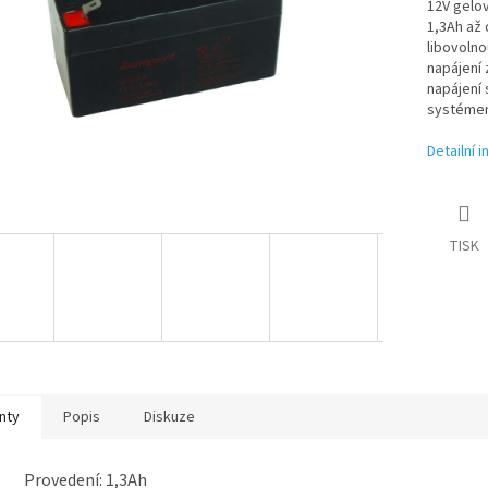
12V gelov
1,3Ah až 
libovolno
napájení
napájení 
systéme
Detailní 
TISK
nty
Popis
Diskuze
Provedení: 1,3Ah