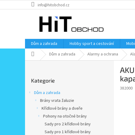
Přejít
info@hitobchod.cz
na
obsah
Dům a zahrada
Hobby sport a cestování
Mobi
Domů
Dům a zahrada
Alarmy a ochrana
Al
P
AKU 
o
Přeskočit
s
kapa
Kategorie
kategorie
t
382000
r
Dům a zahrada
a
Brány vrata žaluzie
n
Křídlové brány a dveře
n
í
Pohony na otočné brány
p
Sady pro 2 křídlové brány
a
Sady pro 1 křídlové brány