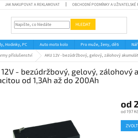
JAK NAKUPOVAT A REKLAMOVAT
OBCHODNÍ PODMÍNKY A UŽIVATELSKÉ
HLEDAT
ly, Hodinky, PC
Auto moto kolo
Pro muže, ženy, děti
Nář
army příslušenství
AKU 12V - bezúdržbový, gelový, zálohový akumuláto
12V - bezúdržbový, gelový, zálohový a
citou od 1,3Ah až do 200Ah
od
od
197 K
Měrná
ZVOLT
cena: