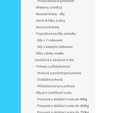
Příslušenství k pohonům
Hřebeny a řetězy
Nesené brány - díly
Horní držáky a olivy
Dorazové limity
Pojezdové profily a kladky
Díly s Y rádiusem
Díly s kulatým rádiusem
Kliky zámky madla
Garážová a závěsná vrata
Pohony a příslušenství
Vratové a podstropní pohony
Ovládání pohonů
Příslušenství pro pohony
Díly pro zavěšená vrata
Posuvná a skládací vrata do 90kg
Posuvná a skládací vrata do 450kg
Posuvná a skládací vrata do 750kg