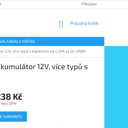
 RADY
PODMÍNKY OCHRANY OSOBNÍCH ÚDAJŮ
Přihlášení
KONTAKT
NÁKUPNÍ
Prázdný košík
KOŠÍK
adí, kabely a měřidla
r 12V, více typů s kapacitou od 1,3Ah až do 200Ah
kumulátor 12V, více typů s
238 Kč
č
bez DPH
E VARIANTU