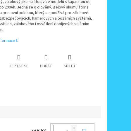
ý, zálohový akumulátor, více modelů s kapacitou od
do 200Ah. Jedná se o olověný, gelový akumulátor s
u pracovní polohou, který se používá pro zálohové
 zabezpečovacích, kamerových a požárních systémů,
svítilen, zálohového i osvětlení dobíjených solárním
m.
informace
ZEPTAT SE
HLÍDAT
SDÍLET
238 Kč