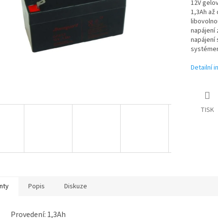
12V gelov
1,3Ah až 
libovolno
napájení
napájení 
systéme
Detailní 
TISK
nty
Popis
Diskuze
Provedení: 1,3Ah