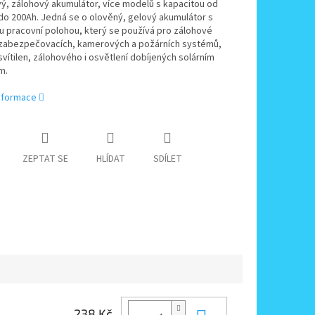
ý, zálohový akumulátor, více modelů s kapacitou od
do 200Ah. Jedná se o olověný, gelový akumulátor s
u pracovní polohou, který se používá pro zálohové
 zabezpečovacích, kamerových a požárních systémů,
svítilen, zálohového i osvětlení dobíjených solárním
m.
informace
ZEPTAT SE
HLÍDAT
SDÍLET
238 Kč