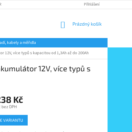
 RADY
PODMÍNKY OCHRANY OSOBNÍCH ÚDAJŮ
Přihlášení
KONTAKT
NÁKUPNÍ
Prázdný košík
KOŠÍK
adí, kabely a měřidla
r 12V, více typů s kapacitou od 1,3Ah až do 200Ah
kumulátor 12V, více typů s
238 Kč
č
bez DPH
E VARIANTU