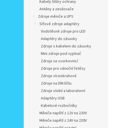
Kabely šňůry ochrany
Antény a zesilovače
Zdroje měniče a UPS
Síťové zdroje adaptéry
Vodotěsné zdroje pro LED
Adaptéry do zásuvky
Zdroje s kabelem do zásuvky
Mini zdroje pod vypínač
Zdroje se svorkovnicí
Zdroje pro vánoční řetězy
Zdroje víceokruhové
Zdroje na DIN lištu
Zdroje stolní a laboratorní
Adaptéry USB
Kabelové rozbočníky
Měniče napětí z 12V na 230V
Měniče napětí z 24V na 230V