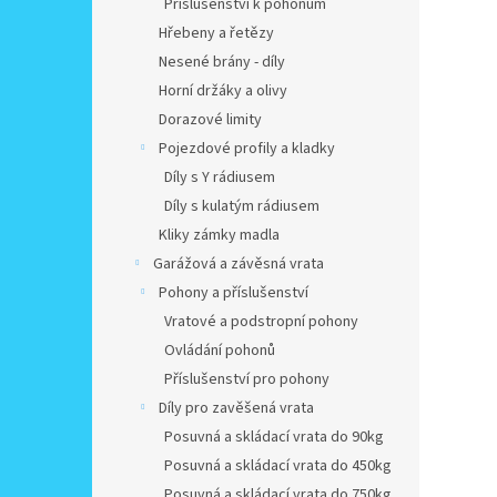
Příslušenství k pohonům
Hřebeny a řetězy
Nesené brány - díly
Horní držáky a olivy
Dorazové limity
Pojezdové profily a kladky
Díly s Y rádiusem
Díly s kulatým rádiusem
Kliky zámky madla
Garážová a závěsná vrata
Pohony a příslušenství
Vratové a podstropní pohony
Ovládání pohonů
Příslušenství pro pohony
Díly pro zavěšená vrata
Posuvná a skládací vrata do 90kg
Posuvná a skládací vrata do 450kg
Posuvná a skládací vrata do 750kg