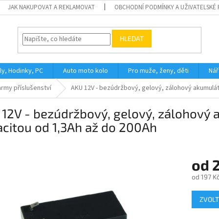
JAK NAKUPOVAT A REKLAMOVAT
OBCHODNÍ PODMÍNKY A UŽIVATELSKÉ
HLEDAT
ly, Hodinky, PC
Auto moto kolo
Pro muže, ženy, děti
Nář
army příslušenství
AKU 12V - bezúdržbový, gelový, zálohový akumuláto
12V - bezúdržbový, gelový, zálohový a
citou od 1,3Ah až do 200Ah
od
od
197 K
Měrná
ZVOLT
cena: