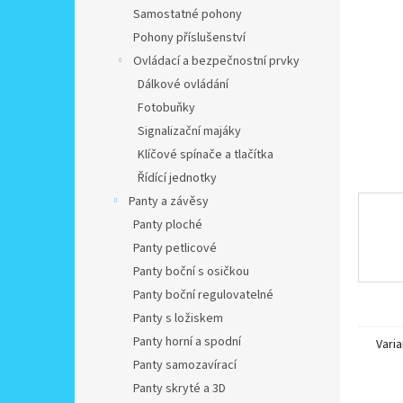
n
Samostatné pohony
e
Pohony příslušenství
l
Ovládací a bezpečnostní prvky
Dálkové ovládání
Fotobuňky
Signalizační majáky
Klíčové spínače a tlačítka
Řídící jednotky
Panty a závěsy
Panty ploché
Panty petlicové
Panty boční s osičkou
Panty boční regulovatelné
Panty s ložiskem
Panty horní a spodní
Varia
Panty samozavírací
Panty skryté a 3D