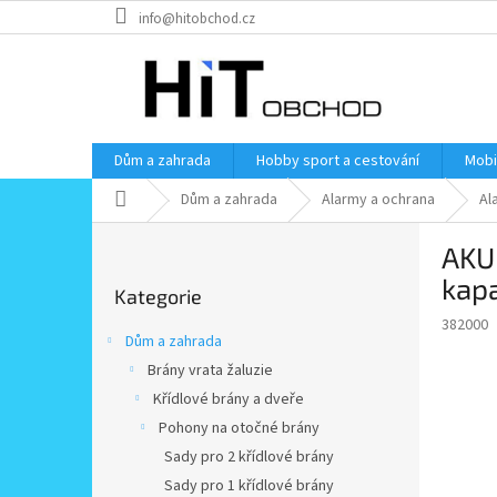
Přejít
info@hitobchod.cz
na
obsah
Dům a zahrada
Hobby sport a cestování
Mobi
Domů
Dům a zahrada
Alarmy a ochrana
Al
P
AKU 
o
Přeskočit
s
kapa
Kategorie
kategorie
t
382000
r
Dům a zahrada
a
Brány vrata žaluzie
n
Křídlové brány a dveře
n
í
Pohony na otočné brány
p
Sady pro 2 křídlové brány
a
Sady pro 1 křídlové brány