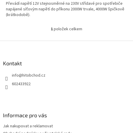
Převádí napětí 12V stejnosměrné na 230V střídavé pro spotřebiče
napájené síťovým napětí do příkonu 2000W trvale, 4000W špičkově
(krátkodobě).
1
položek celkem
O
v
l
Z
á
á
d
p
a
a
Kontakt
c
t
í
info
@
hitobchod.cz
í
p
r
602433922
v
k
y
v
ý
Informace pro vás
p
i
Jak nakupovat a reklamovat
s