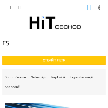
Přejít
NÁKUP
na
obsah
KOŠÍK
FS
OTEVŘÍT FILTR
Ř
a
Doporučujeme
Nejlevnější
Nejdražší
Nejprodávanější
z
e
Abecedně
n
í
V
p
ý