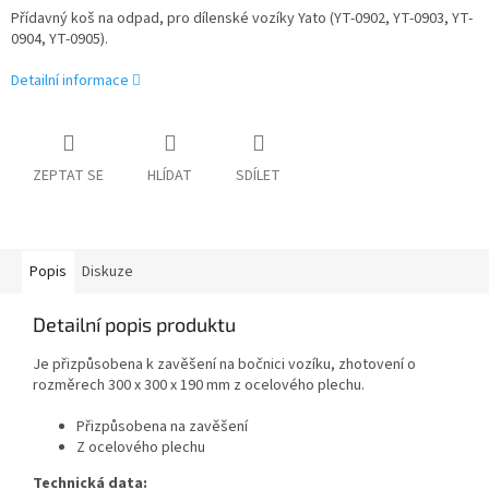
Přídavný koš na odpad, pro dílenské vozíky Yato (YT-0902, YT-0903, YT-
0904, YT-0905).
Detailní informace
ZEPTAT SE
HLÍDAT
SDÍLET
Popis
Diskuze
Detailní popis produktu
Je přizpůsobena k zavěšení na bočnici vozíku, zhotovení o
rozměrech 300 x 300 x 190 mm z ocelového plechu.
Přizpůsobena na zavěšení
Z ocelového plechu
Technická data: