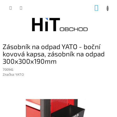
Přejít
NÁKUP
na
obsah
KOŠÍK
Zásobník na odpad YATO - boční
kovová kapsa, zásobník na odpad
300x300x190mm
700941
Značka:
YATO