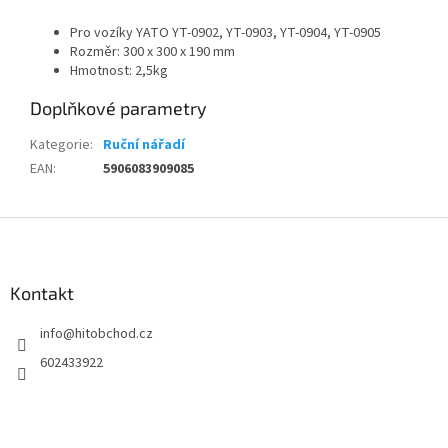
Pro vozíky YATO YT-0902, YT-0903, YT-0904, YT-0905
Rozměr: 300 x 300 x 190 mm
Hmotnost: 2,5kg
Doplňkové parametry
Kategorie
:
Ruční nářadí
EAN
:
5906083909085
Z
á
p
a
Kontakt
t
info
@
hitobchod.cz
í
602433922