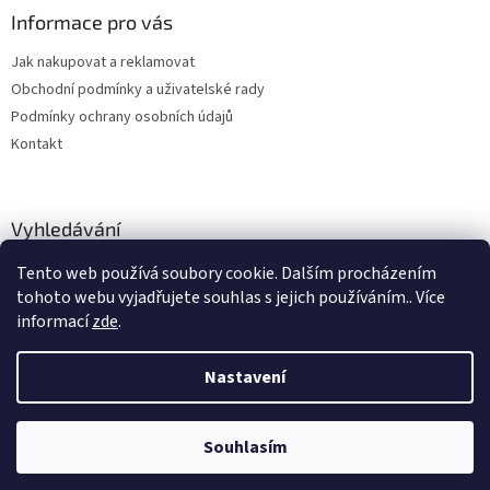
Informace pro vás
Jak nakupovat a reklamovat
Obchodní podmínky a uživatelské rady
Podmínky ochrany osobních údajů
Kontakt
Vyhledávání
Tento web používá soubory cookie. Dalším procházením
HLEDAT
tohoto webu vyjadřujete souhlas s jejich používáním.. Více
informací
zde
.
Nastavení
Vytvořil Shoptet
Souhlasím
Copyright 2026
hitobchod
. Všechna práva vyhrazena.