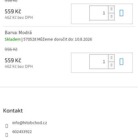
996 Kč
Do 
559 Kč
462 Kč bez DPH
Barva: Modrá
Skladem
| 570528
Můžeme doručit do:
10.8.2026
996 Kč
Do 
559 Kč
462 Kč bez DPH
Z
á
p
a
Kontakt
t
info
@
hitobchod.cz
í
602433922