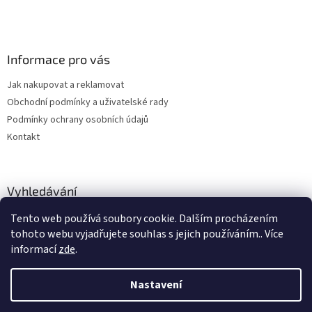
Informace pro vás
Jak nakupovat a reklamovat
Obchodní podmínky a uživatelské rady
Podmínky ochrany osobních údajů
Kontakt
Vyhledávání
Tento web používá soubory cookie. Dalším procházením
HLEDAT
tohoto webu vyjadřujete souhlas s jejich používáním.. Více
informací
zde
.
Nastavení
Vytvořil Shoptet