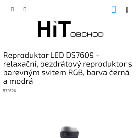
Přejít
NÁKUP
na
obsah
KOŠÍK
Reproduktor LED DS7609 -
relaxační, bezdrátový reproduktor s
barevným svitem RGB, barva černá
a modrá
570528