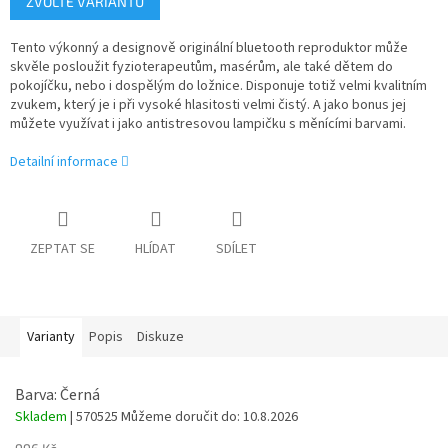
ZVOLTE VARIANTU
cena:
Tento výkonný a designově originální bluetooth reproduktor může
skvěle posloužit fyzioterapeutům, masérům, ale také dětem do
pokojíčku, nebo i dospělým do ložnice. Disponuje totiž velmi kvalitním
zvukem, který je i při vysoké hlasitosti velmi čistý. A jako bonus jej
můžete využívat i jako antistresovou lampičku s měnícími barvami.
Detailní informace
ZEPTAT SE
HLÍDAT
SDÍLET
Varianty
Popis
Diskuze
Barva: Černá
Skladem
| 570525
Můžeme doručit do:
10.8.2026