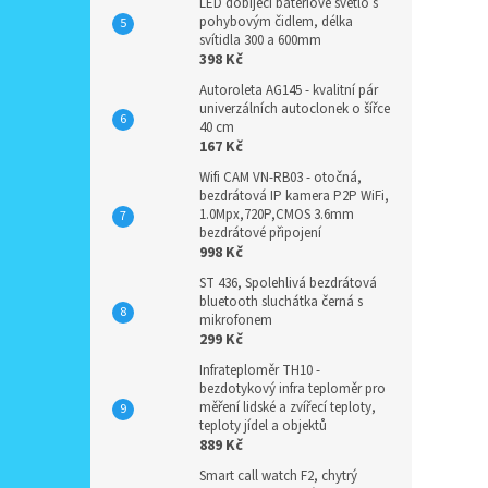
LED dobíjecí bateriové světlo s
pohybovým čidlem, délka
svítidla 300 a 600mm
398 Kč
Autoroleta AG145 - kvalitní pár
univerzálních autoclonek o šířce
40 cm
167 Kč
Wifi CAM VN-RB03 - otočná,
bezdrátová IP kamera P2P WiFi,
1.0Mpx,720P,CMOS 3.6mm
bezdrátové připojení
998 Kč
ST 436, Spolehlivá bezdrátová
bluetooth sluchátka černá s
mikrofonem
299 Kč
Infrateploměr TH10 -
bezdotykový infra teploměr pro
měření lidské a zvířecí teploty,
teploty jídel a objektů
889 Kč
Smart call watch F2, chytrý