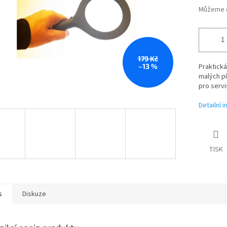
Můžeme d
179 Kč
–13 %
Praktická
malých pí
pro servi
Detailní 
TISK
s
Diskuze