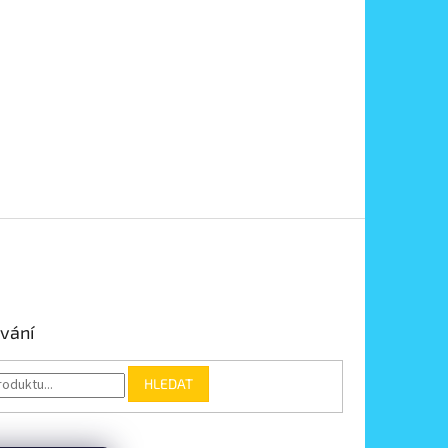
vání
HLEDAT