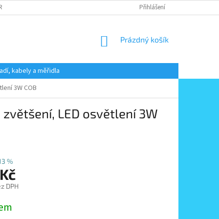
 RADY
PODMÍNKY OCHRANY OSOBNÍCH ÚDAJŮ
Přihlášení
KONTAKT
NÁKUPNÍ
Prázdný košík
KOŠÍK
adí, kabely a měřidla
ětlení 3W COB
x zvětšení, LED osvětlení 3W
13 %
 Kč
ez DPH
dem