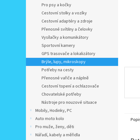
n
Pro psy a kočky
e
Cestovní stolky a vozíky
l
Cestovní adaptéry a zdroje
Přenosné svítilny a čelovky
Vysílačky a komunikátory
Sportovní kamery
GPS trasovače a lokalizátory
Brýle, lupy, mikroskopy
Potřeby na cesty
Přenosné vařiče a náplně
Cestovní topení a ochlazovače
Chovatelské potřeby
Nástroje pro nouzové situace
Mobily, Hodinky, PC
Auto moto kolo
Popi
Pro muže, ženy, děti
Nářadí, kabely a měřidla