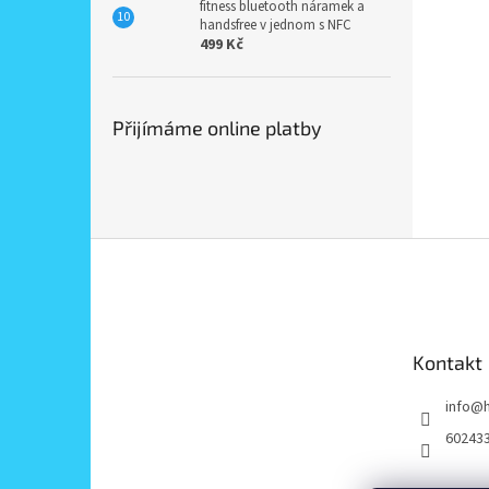
fitness bluetooth náramek a
handsfree v jednom s NFC
499 Kč
Přijímáme online platby
Z
á
p
a
t
Kontakt
í
info
@
60243