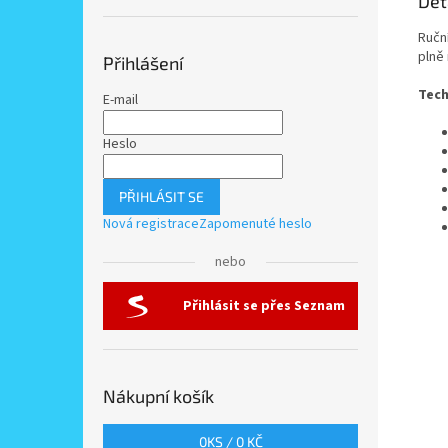
Det
Ručn
plně
Přihlášení
Tech
E-mail
Heslo
PŘIHLÁSIT SE
Nová registrace
Zapomenuté heslo
nebo
Přihlásit se přes Seznam
Nákupní košík
0
KS /
0 KČ