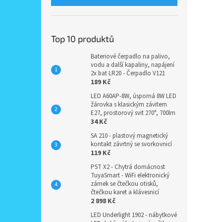
Top 10 produktů
Bateriové čerpadlo na palivo,
vodu a další kapaliny, napájení
2x bat LR20 - Čerpadlo V121
189 Kč
LED A60AP-8W, úsporná 8W LED
žárovka s klasickým závitem
E27, prostorový svit 270°, 700lm
34 Kč
SA 210 - plastový magnetický
kontakt závrtný se svorkovnicí
119 Kč
PST X2 - Chytrá domácnost
TuyaSmart - WiFi elektronický
zámek se čtečkou otisků,
čtečkou karet a klávesnicí
2 898 Kč
LED Underlight 1902 - nábytkové