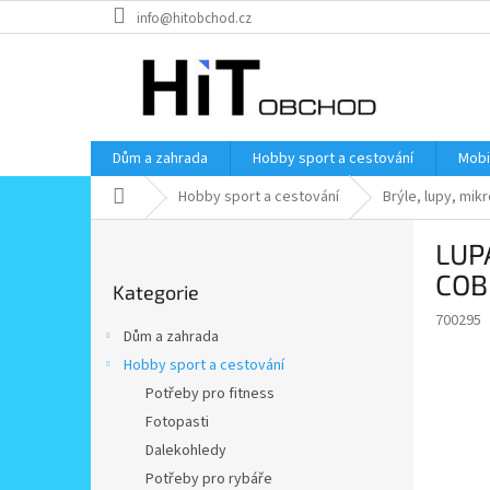
Přejít
info@hitobchod.cz
na
obsah
Dům a zahrada
Hobby sport a cestování
Mobi
Domů
Hobby sport a cestování
Brýle, lupy, mi
P
LUPA
o
Přeskočit
s
COB
Kategorie
kategorie
t
700295
r
Dům a zahrada
a
Hobby sport a cestování
n
Potřeby pro fitness
n
í
Fotopasti
p
Dalekohledy
a
Potřeby pro rybáře