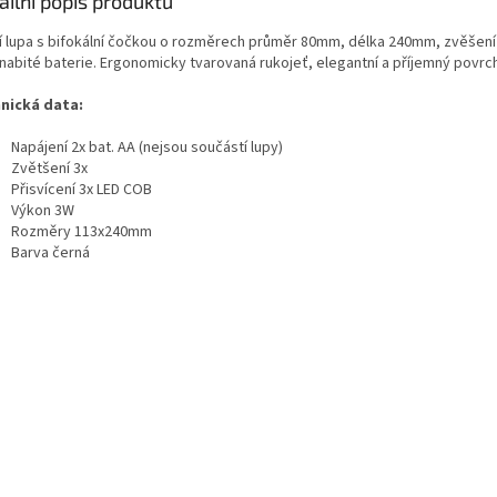
ailní popis produktu
í lupa s bifokální čočkou o rozměrech průměr 80mm, délka 240mm, zvěšení 3x
 nabité baterie. Ergonomicky tvarovaná rukojeť, elegantní a příjemný povrch
nická data:
Napájení 2x bat. AA (nejsou součástí lupy)
Zvětšení 3x
Přisvícení 3x LED COB
Výkon 3W
Rozměry 113x240mm
Barva černá