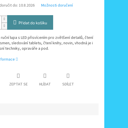
oručit do:
10.8.2026
Možnosti doručení
Přidat do košíku
 ruční lupa s LED přisvícením pro zvětšení detailů, čtení
smen, sledování tabletu, čtení knihy, novin, vhodná je i
sní techniky, opraváře a pod.
informace
ZEPTAT SE
HLÍDAT
SDÍLET