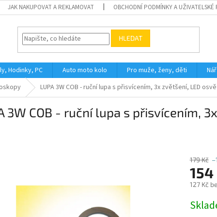
JAK NAKUPOVAT A REKLAMOVAT
OBCHODNÍ PODMÍNKY A UŽIVATELSKÉ
HLEDAT
ly, Hodinky, PC
Auto moto kolo
Pro muže, ženy, děti
Nář
kroskopy
LUPA 3W COB - ruční lupa s přisvícením, 3x zvětšení, LED osv
 3W COB - ruční lupa s přisvícením, 3
179 Kč
–
154
127 Kč b
Měrná
Skla
cena: