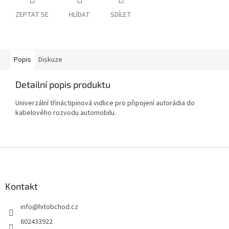
ZEPTAT SE
HLÍDAT
SDÍLET
Popis
Diskuze
Detailní popis produktu
Univerzální třináctipinová vidlice pro připojení autorádia do
kabelového rozvodu automobilu.
Z
á
p
a
Kontakt
t
info
@
hitobchod.cz
í
602433922