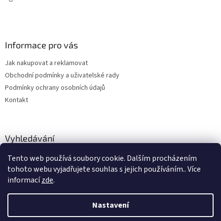
Informace pro vás
Jak nakupovat a reklamovat
Obchodní podmínky a uživatelské rady
Podmínky ochrany osobních údajů
Kontakt
Vyhledávání
Tento web používá soubory cookie. Dalším procházením
HLEDAT
tohoto webu vyjadřujete souhlas s jejich používáním.. Více
informací
zde
.
Nastavení
Vytvořil Shoptet