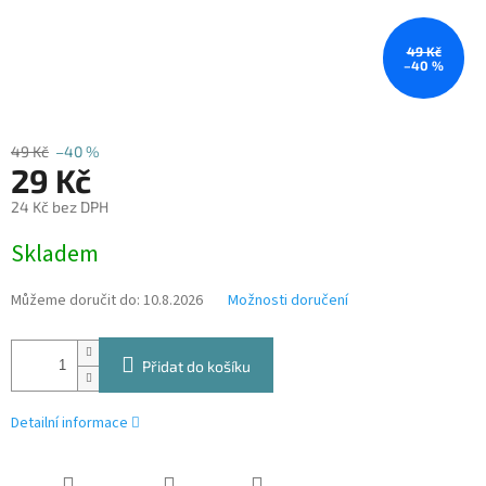
49 Kč
–40 %
49 Kč
–40 %
29 Kč
24 Kč bez DPH
Měrná
Skladem
cena:
Můžeme doručit do:
10.8.2026
Možnosti doručení
Přidat do košíku
Detailní informace