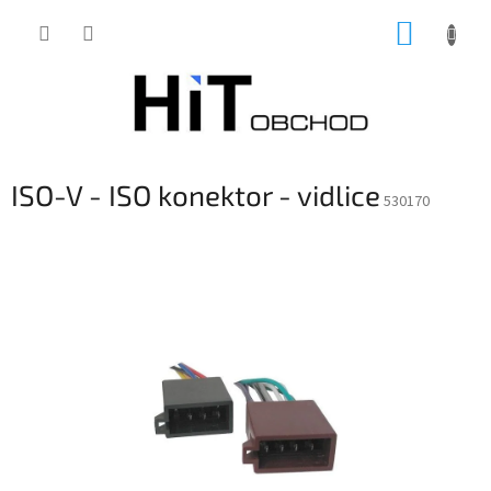
Přejít
NÁKUP
na
obsah
KOŠÍK
ISO-V - ISO konektor - vidlice
530170