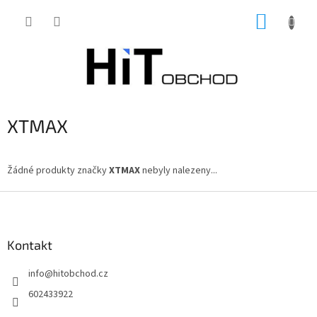
Přejít
NÁKUP
na
obsah
KOŠÍK
XTMAX
Žádné produkty značky
XTMAX
nebyly nalezeny...
Z
á
p
a
Kontakt
t
info
@
hitobchod.cz
í
602433922