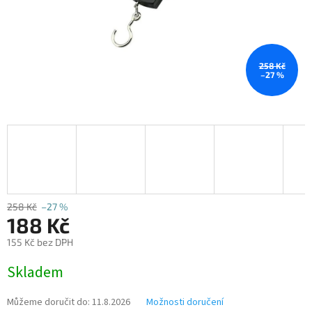
258 Kč
–27 %
258 Kč
–27 %
188 Kč
155 Kč bez DPH
Měrná
Skladem
cena:
Můžeme doručit do:
11.8.2026
Možnosti doručení