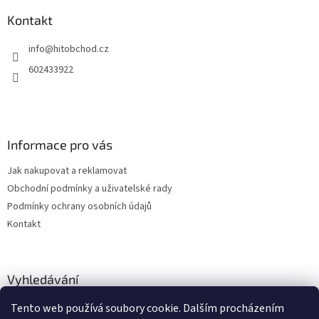
p
a
Kontakt
t
info
@
hitobchod.cz
í
602433922
Informace pro vás
Jak nakupovat a reklamovat
Obchodní podmínky a uživatelské rady
Podmínky ochrany osobních údajů
Kontakt
Vyhledávání
Tento web používá soubory cookie. Dalším procházením
HLEDAT