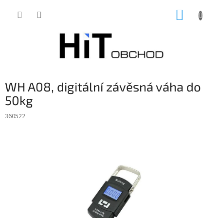
Přejít
NÁKUP
na
obsah
KOŠÍK
WH A08, digitální závěsná váha do
50kg
360522