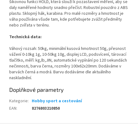
šikovnou funkci HOLD, která slouží k pozastavení měření, aby se
daly naměřené hodnoty snadno přečíst. Robustní pouzdro z ABS
plastu. Sklopný hák, karabina. Pro malé rozměry a hmotnost je
váha používána všude tam, kde potřebujete zvážit předměty
nebo zvířata v terénu.
Technická data:
Váhový rozsah: 50kg, minimální kusová hmotnost 50g, přesnost
vážení 0-10kg 1g, 10-50kg 10g, displej LCD, podsvícení, tárovací
tlačítko, měří: kg,lb,JIN, automatické vypínání po 120 sekundách
nečinnosti, barva černa, rozměry 100x62x20mm. Dodáváme v
barvách černá a modrá. Barvu dodáváme dle aktuálního
naskladnění.
Doplňkové parametry
Kategorie
:
Hobby sport a cestování
EAN
:
8276803210850
Z
á