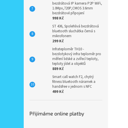
bezdrátová IP kamera P2P WiFi,
1.0Mpx,720P,CMOS 3.6mm
bezdrátové připojení
998 Kč
ST 436, Spolehlivá bezdrátová
bluetooth sluchátka černá s
mikrofonem
299 Kč
Infrateploměr TH10 -
bezdotykový infra teploměr pro
měření lidské a zvířecí teploty,
teploty jídel a objektů
889 Kč
Smart call watch F2, chytrý
fitness bluetooth náramek a
handsfree v jednom s NFC
499 Kč
Přijímáme online platby