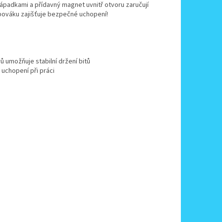
 západkami a přídavný magnet uvnitř otvoru zaručují
oubováku zajišťuje bezpečné uchopení!
 umožňuje stabilní držení bitů
 uchopení při práci