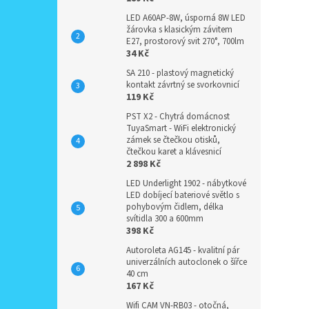
LED A60AP-8W, úsporná 8W LED
žárovka s klasickým závitem
E27, prostorový svit 270°, 700lm
34 Kč
SA 210 - plastový magnetický
kontakt závrtný se svorkovnicí
119 Kč
PST X2 - Chytrá domácnost
TuyaSmart - WiFi elektronický
zámek se čtečkou otisků,
čtečkou karet a klávesnicí
2 898 Kč
LED Underlight 1902 - nábytkové
LED dobíjecí bateriové světlo s
pohybovým čidlem, délka
svítidla 300 a 600mm
398 Kč
Autoroleta AG145 - kvalitní pár
univerzálních autoclonek o šířce
40 cm
167 Kč
Wifi CAM VN-RB03 - otočná,