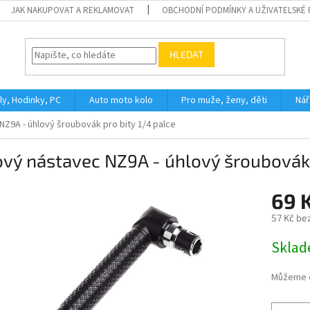
JAK NAKUPOVAT A REKLAMOVAT
OBCHODNÍ PODMÍNKY A UŽIVATELSKÉ
HLEDAT
ly, Hodinky, PC
Auto moto kolo
Pro muže, ženy, děti
Nář
NZ9A - úhlový šroubovák pro bity 1/4 palce
vý nástavec NZ9A - úhlový šroubovák 
69 
57 Kč be
Měrná
Skla
cena:
Můžeme d