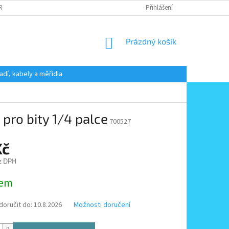
 RADY
PODMÍNKY OCHRANY OSOBNÍCH ÚDAJŮ
Přihlášení
KONTAKT
NÁKUPNÍ
Prázdný košík
KOŠÍK
adí, kabely a měřidla
pro bity 1/4 palce
700527
Kč
z DPH
dem
oručit do:
10.8.2026
Možnosti doručení