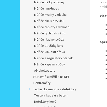
pohod
Měřiče délky a roviny
stab
Měřiče hmotnosti
Měřiče kvality vzduchu
Vlas
Měřiče hluku a zvuku
Měřiče teploty a vlhkosti
Měřiče rychlosti větru
Měřiče hladiny světla
Spec
Měřiče tloušťky laku
Měřiče vlhkosti dřeva
Měřiče a regulátory otáček
Měřiče kapalin a půdy
Alkoholtestery
Vestavné a měřiče na DIN
Elektroměry
Technická měřidla a detektory
Testery kabelů a baterií
Detektory kovů