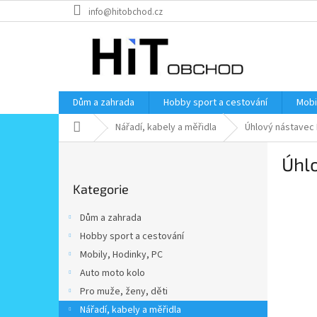
Přejít
info@hitobchod.cz
na
obsah
Dům a zahrada
Hobby sport a cestování
Mobi
Domů
Nářadí, kabely a měřidla
Úhlový nástavec 
P
Úhlo
o
Přeskočit
s
Kategorie
kategorie
t
r
Dům a zahrada
a
Hobby sport a cestování
n
Mobily, Hodinky, PC
n
í
Auto moto kolo
p
Pro muže, ženy, děti
a
Nářadí, kabely a měřidla