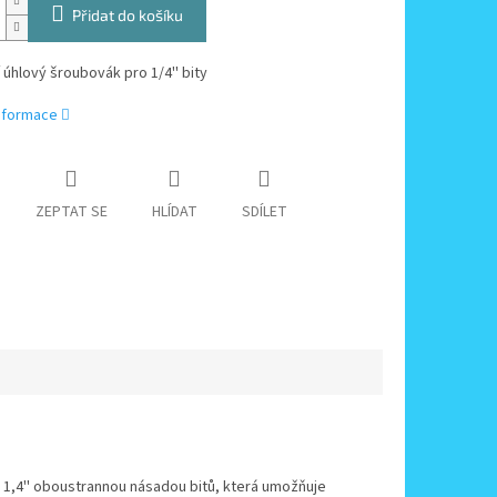
Přidat do košíku
 úhlový šroubovák pro 1/4'' bity
informace
ZEPTAT SE
HLÍDAT
SDÍLET
n 1,4'' oboustrannou násadou bitů, která umožňuje