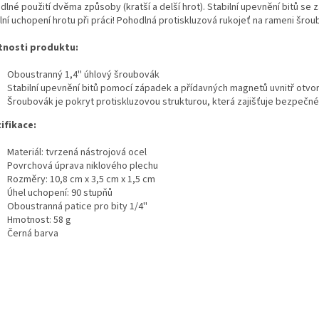
lné použití dvěma způsoby (kratší a delší hrot). Stabilní upevnění bitů se
ilní uchopení hrotu při práci! Pohodlná protiskluzová rukojeť na rameni šr
tnosti produktu:
Oboustranný 1,4'' úhlový šroubovák
Stabilní upevnění bitů pomocí západek a přídavných magnetů uvnitř otvorů
Šroubovák je pokryt protiskluzovou strukturou, která zajišťuje bezpečné
ifikace:
Materiál: tvrzená nástrojová ocel
Povrchová úprava niklového plechu
Rozměry: 10,8 cm x 3,5 cm x 1,5 cm
Úhel uchopení: 90 stupňů
Oboustranná patice pro bity 1/4''
Hmotnost: 58 g
Černá barva