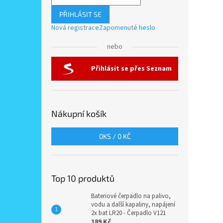
PŘIHLÁSIT SE
Nová registrace
Zapomenuté heslo
nebo
Přihlásit se přes Seznam
Nákupní košík
0
KS /
0 KČ
Top 10 produktů
Bateriové čerpadlo na palivo,
vodu a další kapaliny, napájení
2x bat LR20 - Čerpadlo V121
189 Kč