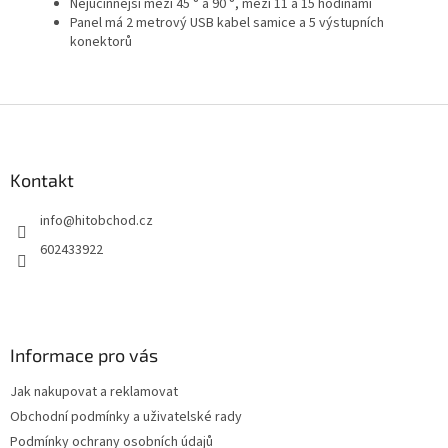
Nejúčinnější mezi 45 ° a 90 °, mezi 11 a 15 hodinami
Panel má 2 metrový USB kabel samice a 5 výstupních
konektorů
Z
á
p
a
Kontakt
t
info
@
hitobchod.cz
í
602433922
Informace pro vás
Jak nakupovat a reklamovat
Obchodní podmínky a uživatelské rady
Podmínky ochrany osobních údajů