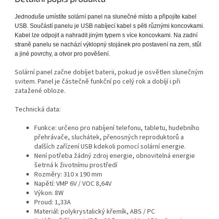
Jednoduše umístíte solární panel na slunečné místo a připojíte kabel
USB. Součástí panelu je USB nabíjecí kabel s pěti různými koncovkami.
Kabel lze odpojit a nahradit jiným typem s více koncovkami. Na zadní
straně panelu se nachází výklopný stojánek pro postavení na zem, stůl
a jiné povrchy, a otvor pro pověšení.
Solární panel začne dobíjet baterii, pokud je osvětlen slunečným
svitem. Panel je částečně funkční po celý rok a dobíjí i při
zatažené obloze.
Technická data:
Funkce: určeno pro nabíjení telefonu, tabletu, hudebního
přehrávače, sluchátek, přenosných reproduktorů a
dalších zařízení USB kdekoli pomocí solární energie.
Není potřeba žádný zdroj energie, obnovitelná energie
šetrná k životnímu prostředí
Rozměry: 310 x 190 mm
Napětí: VMP 6V / VOC 8,64V
Výkon: 8W
Proud: 1,33A
Materiál: polykrystalický křemík, ABS / PC