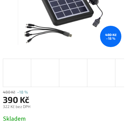
480 Kč
–18 %
480 Kč
–18 %
390 Kč
322 Kč bez DPH
Měrná
Skladem
cena: