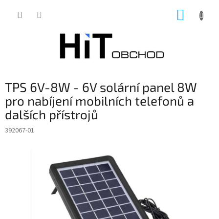
Přejít
NÁKUP
na
obsah
KOŠÍK
TPS 6V-8W - 6V solární panel 8W
pro nabíjení mobilních telefonů a
dalších přístrojů
392067-01