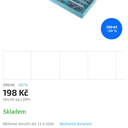
399 Kč
–50 %
399 Kč
–50 %
198 Kč
164 Kč bez DPH
Měrná
Skladem
cena:
Můžeme doručit do:
11.8.2026
Možnosti doručení