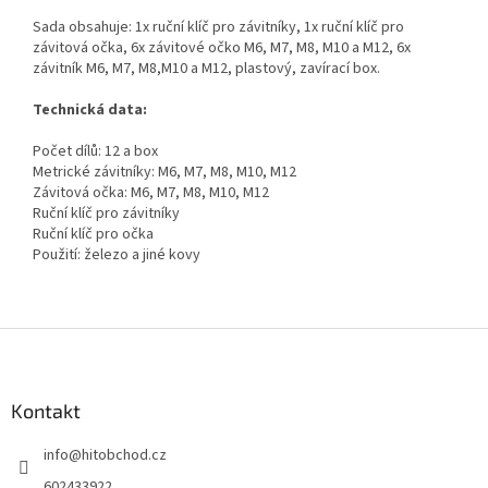
Sada obsahuje: 1x ruční klíč pro závitníky, 1x ruční klíč pro
závitová očka, 6x závitové očko M6, M7, M8, M10 a M12, 6x
závitník M6, M7, M8,M10 a M12, plastový, zavírací box.
Technická data:
Počet dílů: 12 a box
Metrické závitníky: M6, M7, M8, M10, M12
Závitová očka: M6, M7, M8, M10, M12
Ruční klíč pro závitníky
Ruční klíč pro očka
Použití: železo a jiné kovy
Z
á
p
a
Kontakt
t
info
@
hitobchod.cz
í
602433922