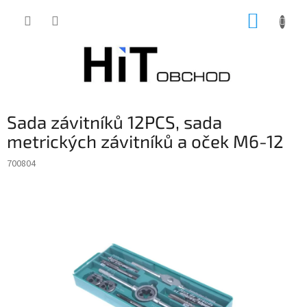
Přejít
NÁKUP
na
obsah
KOŠÍK
Sada závitníků 12PCS, sada
metrických závitníků a oček M6-12
700804